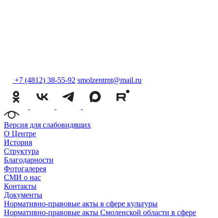
+7 (4812) 38-55-92
smolzentrnt@mail.ru
Версия для слабовидящих
О Центре
История
Структура
Благодарности
Фотогалерея
СМИ о нас
Контакты
Документы
Нормативно-правовые акты в сфере культуры
Нормативно-правовые акты Смоленской области в сфере