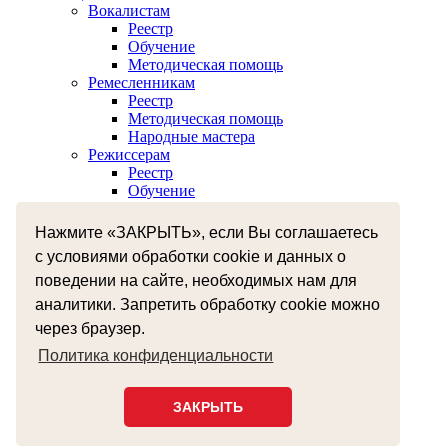
Вокалистам
Реестр
Обучение
Методическая помощь
Ремесленникам
Реестр
Методическая помощь
Народные мастера
Режиссерам
Реестр
Обучение
Хореографам
Реестр
Нажмите «ЗАКРЫТЬ», если Вы соглашаетесь
Обучение
с условиями обработки cookie и данных о
Музыкантам
поведении на сайте, необходимых нам для
Реестр
Межнациональное сотрудничество
аналитики. Запретить обработку cookie можно
Независимая оценка качества оказания услуг
через браузер.
Бесплатная юридическая помощь
Земский работник культуры
Политика конфиденциальности
+7 (4812) 38-55-92
smolzentrnt@mail.ru
ЗАКРЫТЬ