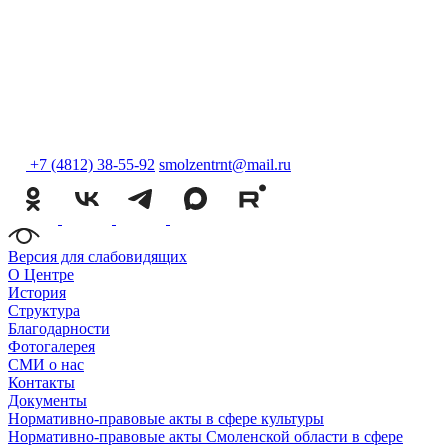
+7 (4812) 38-55-92
smolzentrnt@mail.ru
Версия для слабовидящих
О Центре
История
Структура
Благодарности
Фотогалерея
СМИ о нас
Контакты
Документы
Нормативно-правовые акты в сфере культуры
Нормативно-правовые акты Смоленской области в сфере