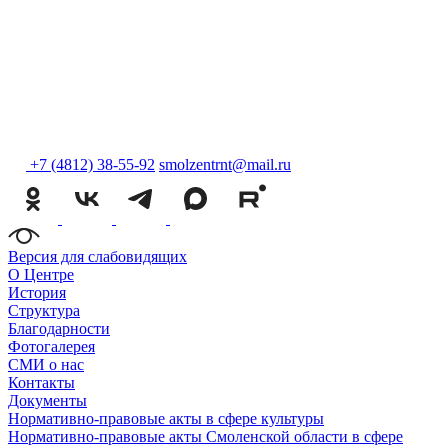
+7 (4812) 38-55-92
smolzentrnt@mail.ru
Версия для слабовидящих
О Центре
История
Структура
Благодарности
Фотогалерея
СМИ о нас
Контакты
Документы
Нормативно-правовые акты в сфере культуры
Нормативно-правовые акты Смоленской области в сфере