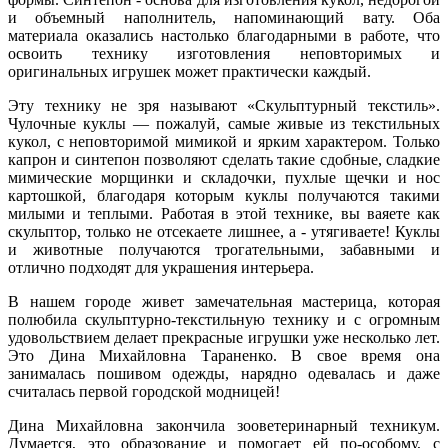
и объемный наполнитель, напоминающий вату. Оба
материала оказались настолько благодарными в работе, что
освоить технику изготовления неповторимых и
оригинальных игрушек может практически каждый.
Эту технику не зря называют «Скульптурный текстиль».
Чулочные куклы — пожалуй, самые живые из текстильных
кукол, с неповторимой мимикой и ярким характером. Только
капрон и синтепон позволяют сделать такие сдобные, сладкие
мимические морщинки и складочки, пухлые щечки и нос
картошкой, благодаря которым куклы получаются такими
милыми и теплыми. Работая в этой технике, вы ваяете как
скульптор, только не отсекаете лишнее, а - утягиваете! Куклы
и животные получаются трогательными, забавными и
отлично подходят для украшения интерьера.
В нашем городе живет замечательная мастерица, которая
полюбила скульптурно-текстильную технику и с огромным
удовольствием делает прекрасные игрушки уже несколько лет.
Это Дина Михайловна Тараненко. В свое время она
занималась пошивом одежды, нарядно одевалась и даже
считалась первой городской модницей!
Дина Михайловна закончила зооветеринарный техникум.
Думается, это образование и помогает ей по-особому, с