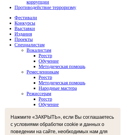
коррупции
Противодействие терроризму
Фестивали
Конкурсы
Выставки
Издания
Проекты
Специалистам
Вокалистам
Реестр
Обучение
Методическая помощь
Ремесленникам
Реестр
Методическая помощь
Народные мастера
Режиссерам
Реестр
Обучение
Хореографам
Реестр
Нажмите «ЗАКРЫТЬ», если Вы соглашаетесь
Обучение
с условиями обработки cookie и данных о
Музыкантам
поведении на сайте, необходимых нам для
Реестр