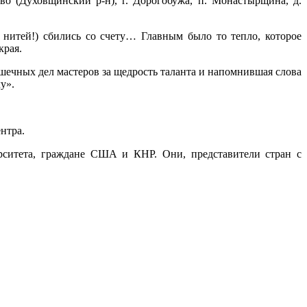
ово (Духовщинский р-н), г. Дорогобужа, п. Монастырщина, д.
 нитей!) сбились со счету… Главным было то тепло, которое
края.
ечных дел мастеров за щедрость таланта и напомнившая слова
у».
нтра.
ерситета, граждане США и КНР. Они, представители стран с