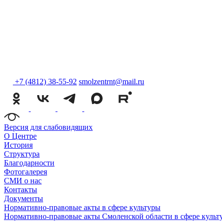
+7 (4812) 38-55-92
smolzentrnt@mail.ru
Версия для слабовидящих
О Центре
История
Структура
Благодарности
Фотогалерея
СМИ о нас
Контакты
Документы
Нормативно-правовые акты в сфере культуры
Нормативно-правовые акты Смоленской области в сфере культ