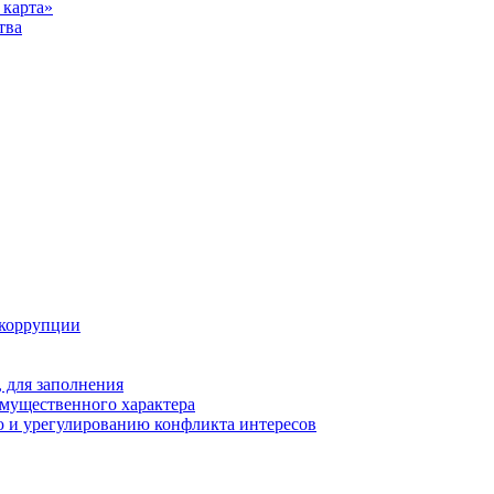
карта»
тва
 коррупции
 для заполнения
 имущественного характера
 и урегулированию конфликта интересов