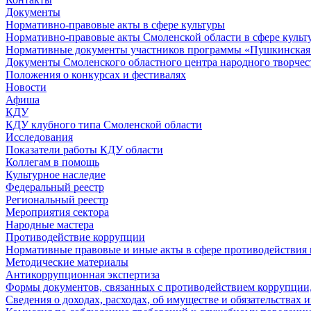
Документы
Нормативно-правовые акты в сфере культуры
Нормативно-правовые акты Смоленской области в сфере культ
Нормативные документы участников программы «Пушкинская 
Документы Смоленского областного центра народного творчес
Положения о конкурсах и фестивалях
Новости
Афиша
КДУ
КДУ клубного типа Смоленской области
Исследования
Показатели работы КДУ области
Коллегам в помощь
Культурное наследие
Федеральный реестр
Региональный реестр
Мероприятия сектора
Народные мастера
Противодействие коррупции
Нормативные правовые и иные акты в сфере противодействия
Методические материалы
Антикоррупционная экспертиза
Формы документов, связанных с противодействием коррупции,
Сведения о доходах, расходах, об имуществе и обязательствах