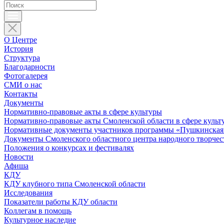
О Центре
История
Структура
Благодарности
Фотогалерея
СМИ о нас
Контакты
Документы
Нормативно-правовые акты в сфере культуры
Нормативно-правовые акты Смоленской области в сфере культ
Нормативные документы участников программы «Пушкинская 
Документы Смоленского областного центра народного творчес
Положения о конкурсах и фестивалях
Новости
Афиша
КДУ
КДУ клубного типа Смоленской области
Исследования
Показатели работы КДУ области
Коллегам в помощь
Культурное наследие