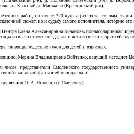
 (Глинковский р-н), д. Поляново (Вяземский р-н), д. Воронц
вка, п. Красный, д. Маньково (Краснинский р-н).
езенных работ, но после 320 куклы (из теста, соломы, ткани,
сказочный сюжет, но и судьбу самого исполнителя, историю его 
 Центра Елена Александровна Кочанова, поблагодарившая игруш
цы из всего строят гнезда, так и дети из всего творят себе кукл
а, творящие чудесных кукол для детей и взрослых.
спозицию, Марина Владимировна Войтенко, ведущий методист Це
м числе, представители Смоленского государственного унив
зочной выставкой-фантазией неподдельно!
грушечник О. А. Николин (г. Смоленск).