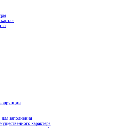
уры
карта»
тва
 коррупции
 для заполнения
 имущественного характера