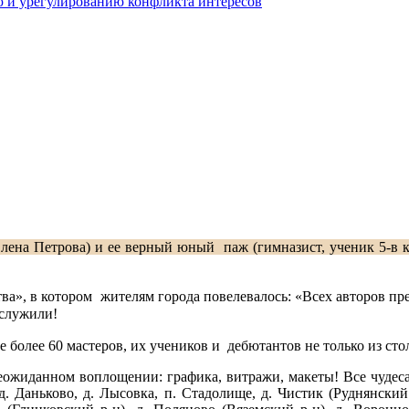
 и урегулированию конфликта интересов
Елена Петрова) и ее верный юный паж (гимназист, ученик 5-в к
тва», в котором жителям города повелевалось: «Всех авторов п
аслужили!
более 60 мастеров, их учеников и дебютантов не только из стол
жиданном воплощении: графика, витражи, макеты! Все чудеса 
д. Даньково, д. Лысовка, п. Стадолище, д. Чистик (Руднянский