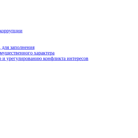
 коррупции
 для заполнения
 имущественного характера
 и урегулированию конфликта интересов