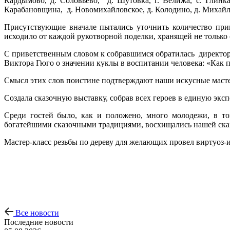
Кардымово, д. Соловьево, д. Шутовка, г. Велижа, с. Глинка
Карабановщина, д. Новомихайловское, д. Колодино, д. Михайло
Присутствующие вначале пытались уточнить количество прив
исходило от каждой рукотворной поделки, хранящей не только 
С приветственным словом к собравшимся обратилась директор
Виктора Гюго о значении куклы в воспитании человека: «Как пти
Смысл этих слов поистине подтверждают наши искусные мастер
Создала сказочную выставку, собрав всех героев в единую эк
Среди гостей было, как и положено, много молодежи, в то
богатейшими сказочными традициями, восхищались нашей ска
Мастер-класс резьбы по дереву для желающих провел виртуоз-и
Все новости
Последние новости