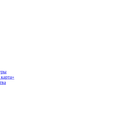
уры
карта»
тва