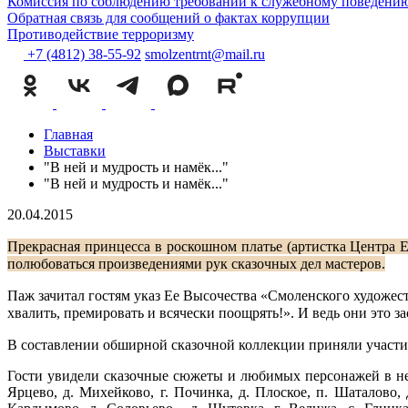
Комиссия по соблюдению требований к служебному поведению
Обратная связь для сообщений о фактах коррупции
Противодействие терроризму
+7 (4812) 38-55-92
smolzentrnt@mail.ru
Главная
Выставки
"В ней и мудрость и намёк..."
"В ней и мудрость и намёк..."
20.04.2015
Прекрасная принцесса в роскошном платье (артистка Центра 
полюбоваться произведениями рук сказочных дел мастеров.
Паж зачитал гостям указ Ее Высочества «Смоленского художес
хвалить, премировать и всячески поощрять!». И ведь они это з
В составлении обширной сказочной коллекции приняли участие 
Гости увидели сказочные сюжеты и любимых персонажей в нео
Ярцево, д. Михейково, г. Починка, д. Плоское, п. Шаталово, 