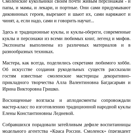
Смоленские кукольники своим почти живым персонажам - и
папы, и мамы, и лекари, и портные. Они сами придумывают
диковинных героев, вырезают и шьют их, сами наряжают и
чинят, а, если надо, сами и говорить научат...
Здесь и традиционные куклы, и куклы-обереги, современные
куклы и персонажи из всеми любимых книг, легенд и мифов.
Экспонаты выполнены из различных материалов и в
разнообразных техниках.
Мастера, как всегда, поделились секретами любимого хобби.
Об искусстве создания рукодельных существ рассказали
гостям известные смоленские мастерицы декоративно-
прикладного творчества Алла Валентиновна Багдасарьян и
Ирина Викторовна Гришко.
Восхищенные возгласы и аплодисменты сопровождали
мастер-класс по изготовлению традиционной народной куклы
Елены Константиновны Ледневой.
Собравшихся порадовали затейливым дефиле воспитанницы
модельного агентства «Краса России. Смоленск» (президент