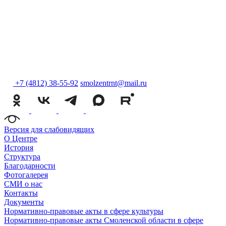
+7 (4812) 38-55-92
smolzentrnt@mail.ru
Версия для слабовидящих
О Центре
История
Структура
Благодарности
Фотогалерея
СМИ о нас
Контакты
Документы
Нормативно-правовые акты в сфере культуры
Нормативно-правовые акты Смоленской области в сфере