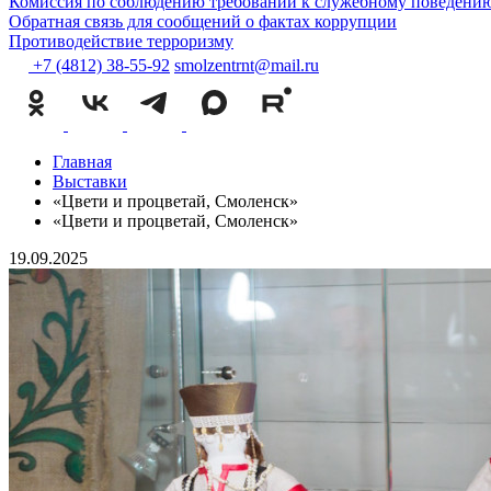
Комиссия по соблюдению требований к служебному поведению
Обратная связь для сообщений о фактах коррупции
Противодействие терроризму
+7 (4812) 38-55-92
smolzentrnt@mail.ru
Главная
Выставки
«Цвети и процветай, Смоленск»
«Цвети и процветай, Смоленск»
19.09.2025