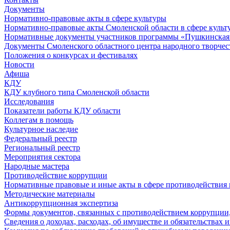
Документы
Нормативно-правовые акты в сфере культуры
Нормативно-правовые акты Смоленской области в сфере культ
Нормативные документы участников программы «Пушкинская 
Документы Смоленского областного центра народного творчес
Положения о конкурсах и фестивалях
Новости
Афиша
КДУ
КДУ клубного типа Смоленской области
Исследования
Показатели работы КДУ области
Коллегам в помощь
Культурное наследие
Федеральный реестр
Региональный реестр
Мероприятия сектора
Народные мастера
Противодействие коррупции
Нормативные правовые и иные акты в сфере противодействия
Методические материалы
Антикоррупционная экспертиза
Формы документов, связанных с противодействием коррупции,
Сведения о доходах, расходах, об имуществе и обязательствах