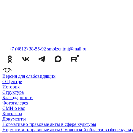
+7 (4812) 38-55-92
smolzentrnt@mail.ru
Версия для слабовидящих
О Центре
История
Структура
Благодарности
Фотогалерея
СМИ о нас
Контакты
Документы
Нормативно-правовые акты в сфере культуры
Нормативно-правовые акты Смоленской области в сфере культ