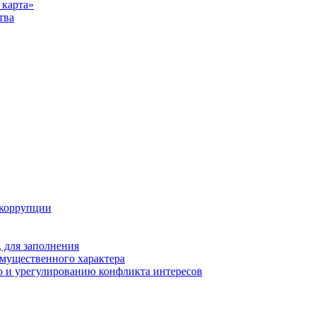
карта»
тва
 коррупции
 для заполнения
 имущественного характера
 и урегулированию конфликта интересов