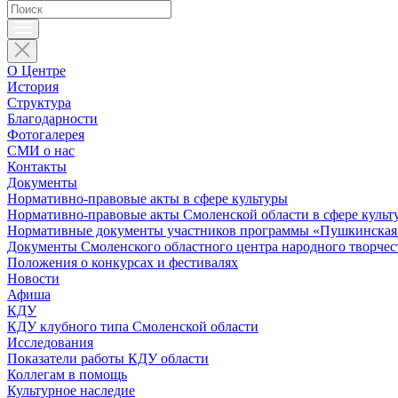
О Центре
История
Структура
Благодарности
Фотогалерея
СМИ о нас
Контакты
Документы
Нормативно-правовые акты в сфере культуры
Нормативно-правовые акты Смоленской области в сфере культ
Нормативные документы участников программы «Пушкинская 
Документы Смоленского областного центра народного творчес
Положения о конкурсах и фестивалях
Новости
Афиша
КДУ
КДУ клубного типа Смоленской области
Исследования
Показатели работы КДУ области
Коллегам в помощь
Культурное наследие