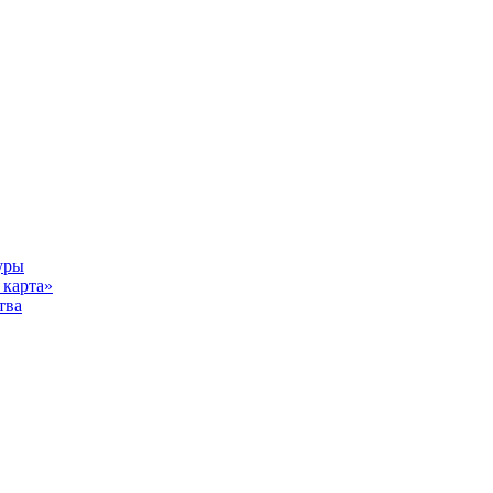
уры
карта»
тва