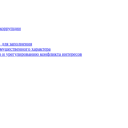
 коррупции
 для заполнения
 имущественного характера
 и урегулированию конфликта интересов