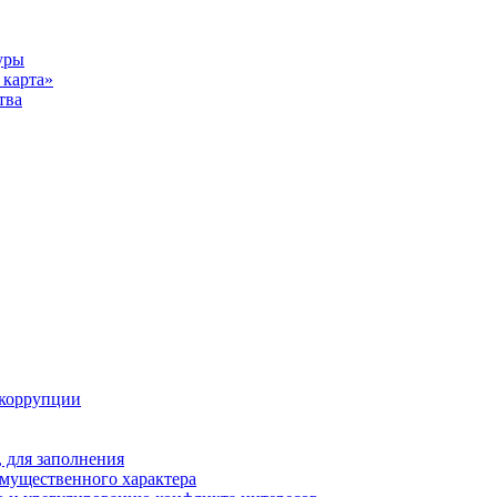
уры
карта»
тва
 коррупции
 для заполнения
 имущественного характера