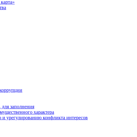
карта»
тва
 коррупции
 для заполнения
 имущественного характера
 и урегулированию конфликта интересов