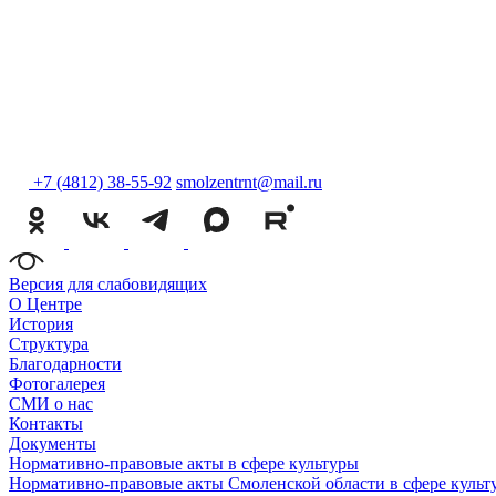
+7 (4812) 38-55-92
smolzentrnt@mail.ru
Версия для слабовидящих
О Центре
История
Структура
Благодарности
Фотогалерея
СМИ о нас
Контакты
Документы
Нормативно-правовые акты в сфере культуры
Нормативно-правовые акты Смоленской области в сфере культ