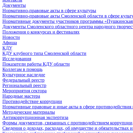
Документы
Нормативно-правовые акты в сфере культуры
Нормативно-правовые акты Смоленской области в сфере культ
Нормативные документы участников программы «Пушкинская 
Документы Смоленского областного центра народного творчес
Положения о конкурсах и фестивалях
Новости
Афиша
КДУ
КДУ клубного типа Смоленской области
Исследования
Показатели работы КДУ области
Коллегам в помощь
Культурное наследие
Федеральный реестр
Региональный реестр
Мероприятия сектора
Народные мастера
Противодействие коррупции
Нормативные правовые и иные акты в сфере противодействия
Методические материалы
Антикоррупционная экспертиза
Формы документов, связанных с противодействием коррупции,
Сведения о доходах, расходах, об имуществе и обязательствах