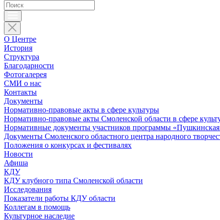
О Центре
История
Структура
Благодарности
Фотогалерея
СМИ о нас
Контакты
Документы
Нормативно-правовые акты в сфере культуры
Нормативно-правовые акты Смоленской области в сфере культ
Нормативные документы участников программы «Пушкинская 
Документы Смоленского областного центра народного творчес
Положения о конкурсах и фестивалях
Новости
Афиша
КДУ
КДУ клубного типа Смоленской области
Исследования
Показатели работы КДУ области
Коллегам в помощь
Культурное наследие