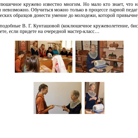
клюшечное кружево известно многим. Но мало кто знает, что 
 невозможно. Обучиться можно только в процессе парной педаг
еских образцов донести умение до молодежи, которой привычней
 подобные В. Г. Кунташовой (коклюшечное кружеволетение, бисе
аете, если придете на очередной мастер-класс…