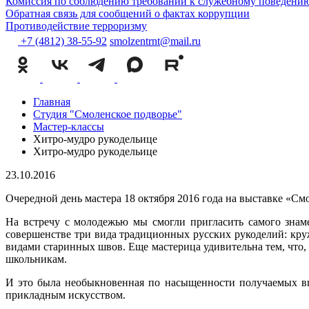
Комиссия по соблюдению требований к служебному поведению
Обратная связь для сообщений о фактах коррупции
Противодействие терроризму
+7 (4812) 38-55-92
smolzentrnt@mail.ru
Главная
Студия "Смоленское подворье"
Мастер-классы
Хитро-мудро рукодельице
Хитро-мудро рукодельице
23.10.2016
Очередной день мастера 18 октября 2016 года на выставке «
На встречу с молодежью мы смогли пригласить самого знаме
совершенстве три вида традиционных русских рукоделий: кру
видами старинных швов. Еще мастерица удивительна тем, что, н
школьникам.
И это была необыкновенная по насыщенности получаемых вп
прикладным искусством.