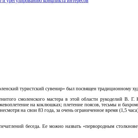
 и урегулированию конфликта интересов
Смоленский туристский сувенир» был посвящен традиционному х
нитого смоленского мастера в этой области рукоделий В. Г. К
жевоплетение на коклюшках; плетение поясов, тесьмы и бахро
есмотря на свои 83 года, за очень ограниченное время (1,5 часа
ечатлений беседа. Ее можно назвать «первородным столкнов