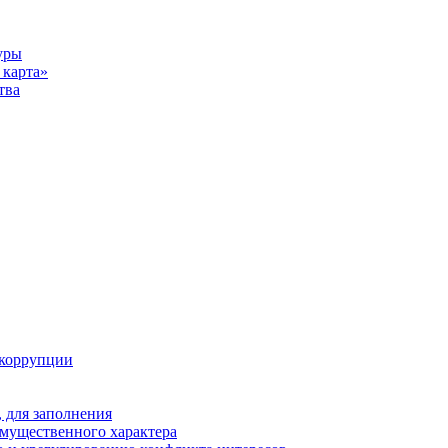
уры
карта»
тва
 коррупции
 для заполнения
 имущественного характера