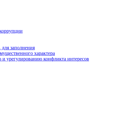
 коррупции
 для заполнения
 имущественного характера
 и урегулированию конфликта интересов