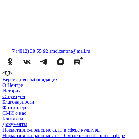
+7 (4812) 38-55-92
smolzentrnt@mail.ru
Версия для слабовидящих
О Центре
История
Структура
Благодарности
Фотогалерея
СМИ о нас
Контакты
Документы
Нормативно-правовые акты в сфере культуры
Нормативно-правовые акты Смоленской области в сфере