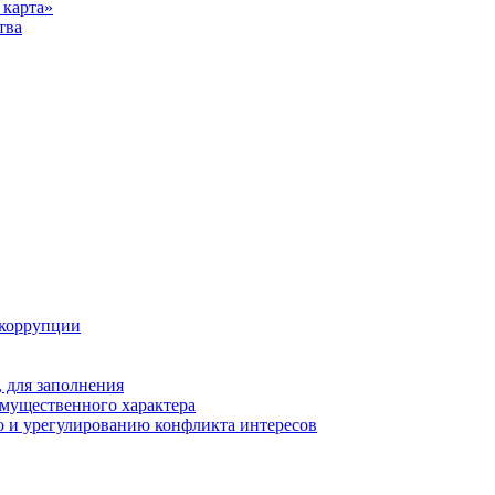
карта»
тва
 коррупции
 для заполнения
 имущественного характера
 и урегулированию конфликта интересов