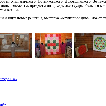
абот из Хиславичского, Починковского, Духовщинского, Велижск
ативные элементы, предметы интерьера, аксессуары, большая ко
емы вязания.
ушки и ищет новые решения, выставка «Кружевное диво» может с
льтура.РФ»
ций»