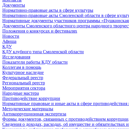
Документы
Нормативно-правовые акты в сфере культуры
Нормативно-правовые акты Смоленской области в сфере культ
Нормативные документы участников программы «Пушкинская 
Документы Смоленского областного центра народного творчес
Положения о конкурсах и фестивалях
Новости
Афиша
КДУ
КДУ клубного типа Смоленской области
Исследования
Показатели работы КДУ области
Коллегам в помощь
Культурное наследие
Федеральный реестр
Региональный реестр
Мероприятия сектора
Народные мастера
Противодействие коррупции
Нормативные правовые и иные акты в сфере противодействия
Методические материалы
Антикоррупционная экспертиза
Формы документов, связанных с противодействием коррупции,
Сведения о доходах, расходах, об имуществе и обязательствах