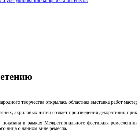
 и урегулированию конфликта интересов
летению
 народного творчества открылась областная выставка работ мас
яных, акриловых нитей создает произведения декоративно-прик
 показана в рамках Межрегионального фестиваля ремесленнико
го лица о данном виде ремесла.