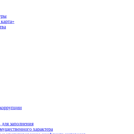
уры
карта»
тва
 коррупции
 для заполнения
 имущественного характера