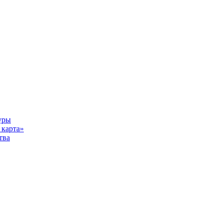
уры
карта»
тва