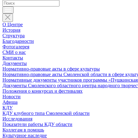
О Центре
История
Структура
Благодарности
Фотогалерея
СМИ о нас
Контакты
Документы
Нормативно-правовые акты в сфере культуры
Нормативно-правовые акты Смоленской области в сфере культ
Нормативные документы участников программы «Пушкинская 
Документы Смоленского областного центра народного творчес
Положения о конкурсах и фестивалях
Новости
Афиша
КДУ
КДУ клубного типа Смоленской области
Исследования
Показатели работы КДУ области
Коллегам в помощь
Культурное наследие