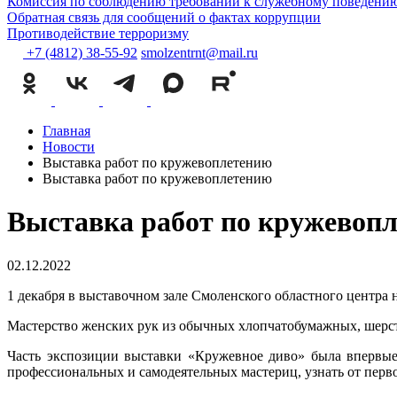
Комиссия по соблюдению требований к служебному поведению
Обратная связь для сообщений о фактах коррупции
Противодействие терроризму
+7 (4812) 38-55-92
smolzentrnt@mail.ru
Главная
Новости
Выставка работ по кружевоплетению
Выставка работ по кружевоплетению
Выставка работ по кружевоп
02.12.2022
1 декабря в выставочном зале Смоленского областного центра
Мастерство женских рук из обычных хлопчатобумажных, шерст
Часть экспозиции выставки «Кружевное диво» была впервые
профессиональных и самодеятельных мастериц, узнать от перво