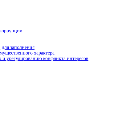
 коррупции
 для заполнения
 имущественного характера
 и урегулированию конфликта интересов