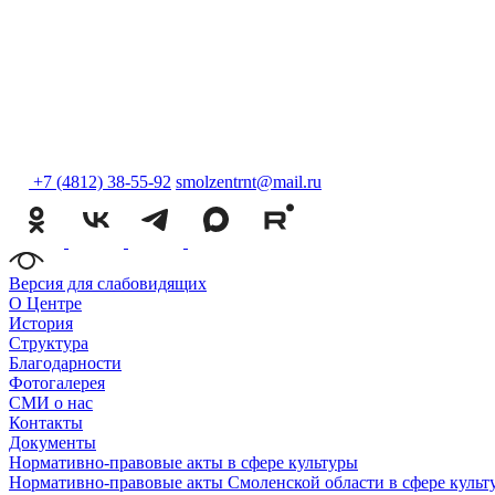
+7 (4812) 38-55-92
smolzentrnt@mail.ru
Версия для слабовидящих
О Центре
История
Структура
Благодарности
Фотогалерея
СМИ о нас
Контакты
Документы
Нормативно-правовые акты в сфере культуры
Нормативно-правовые акты Смоленской области в сфере культ