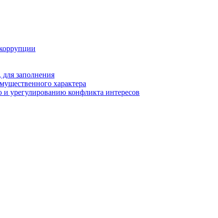
 коррупции
 для заполнения
 имущественного характера
 и урегулированию конфликта интересов