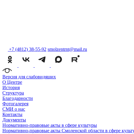
+7 (4812) 38-55-92
smolzentrnt@mail.ru
Версия для слабовидящих
О Центре
История
Структура
Благодарности
Фотогалерея
СМИ о нас
Контакты
Документы
Нормативно-правовые акты в сфере культуры
Нормативно-правовые акты Смоленской области в сфере культ