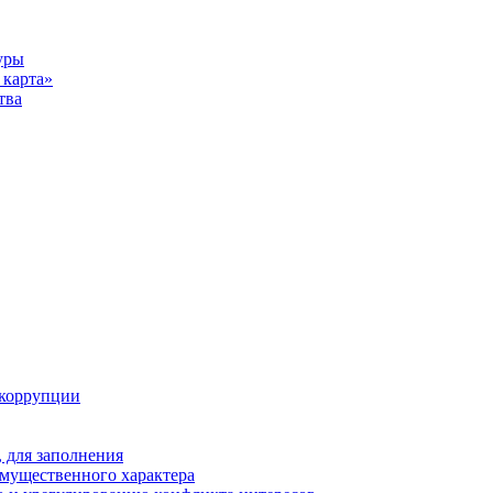
уры
карта»
тва
 коррупции
 для заполнения
 имущественного характера