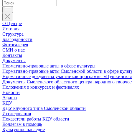
О Центре
История
Структура
Благодарности
Фотогалерея
СМИ о нас
Контакты
Документы
Нормативно-правовые акты в сфере культуры
Нормативно-правовые акты Смоленской области в сфере культ
Нормативные документы участников программы «Пушкинская 
Документы Смоленского областного центра народного творчес
Положения о конкурсах и фестивалях
Новости
Афиша
КДУ
КДУ клубного типа Смоленской области
Исследования
Показатели работы КДУ области
Коллегам в помощь
Культурное наследие