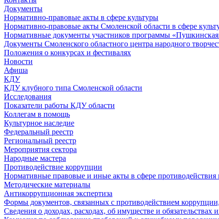
Документы
Нормативно-правовые акты в сфере культуры
Нормативно-правовые акты Смоленской области в сфере культ
Нормативные документы участников программы «Пушкинская 
Документы Смоленского областного центра народного творчес
Положения о конкурсах и фестивалях
Новости
Афиша
КДУ
КДУ клубного типа Смоленской области
Исследования
Показатели работы КДУ области
Коллегам в помощь
Культурное наследие
Федеральный реестр
Региональный реестр
Мероприятия сектора
Народные мастера
Противодействие коррупции
Нормативные правовые и иные акты в сфере противодействия
Методические материалы
Антикоррупционная экспертиза
Формы документов, связанных с противодействием коррупции,
Сведения о доходах, расходах, об имуществе и обязательствах