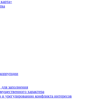
карта»
тва
 коррупции
 для заполнения
 имущественного характера
 и урегулированию конфликта интересов