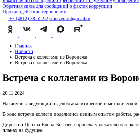
Комиссия по соблюдению требований к служебному поведению
Обратная связь для сообщений о фактах коррупции
Противодействие терроризму
+7 (4812) 38-55-92
smolzentrnt@mail.ru
Главная
Новости
Встреча с коллегами из Воронежа
Встреча с коллегами из Воронежа
Встреча с коллегами из Воро
20.11.2024
Накануне заведующий отделом аналитической и методической 
В ходе встречи коллеги поделились ценным опытом работы, р
Директор Центра Елена Богачева провела увлекательную экск
планах на будущее.