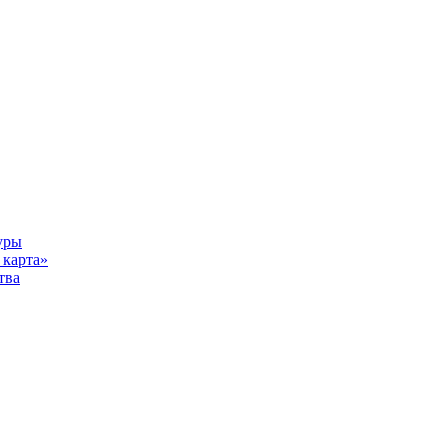
уры
карта»
тва