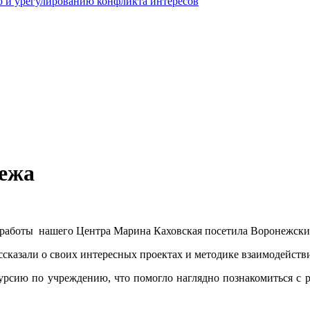
 и урегулированию конфликта интересов
нежа
работы нашего Центра Марина Каховская посетила Воронежский
ассказали о своих интересных проектах и методике взаимодейс
урсию по учреждению, что помогло наглядно познакомиться с ра