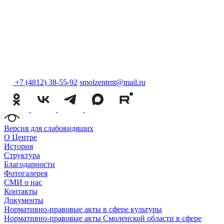
+7 (4812) 38-55-92
smolzentrnt@mail.ru
Версия для слабовидящих
О Центре
История
Структура
Благодарности
Фотогалерея
СМИ о нас
Контакты
Документы
Нормативно-правовые акты в сфере культуры
Нормативно-правовые акты Смоленской области в сфере