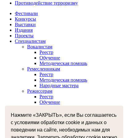
Противодействие терроризму
Фестивали
Конкурсы
Выставки
Издания
Проекты
Специалистам
Вокалистам
Реестр
Обучение
Методическая помощь
Ремесленникам
Реестр
Методическая помощь
Народные мастера
Режиссерам
Реестр
Обучение
Хореографам
Реестр
Нажмите «ЗАКРЫТЬ», если Вы соглашаетесь
Обучение
с условиями обработки cookie и данных о
Музыкантам
Реестр
поведении на сайте, необходимых нам для
Межнациональное сотрудничество
аналитики. Запретить обработку cookie можно