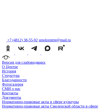
+7 (4812) 38-55-92
smolzentrnt@mail.ru
Версия для слабовидящих
О Центре
История
Структура
Благодарности
Фотогалерея
СМИ о нас
Контакты
Документы
Нормативно-правовые акты в сфере культуры
Нормативно-правовые акты Смоленской области в сфере