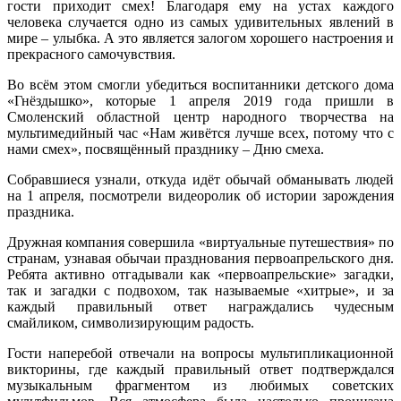
гости приходит смех! Благодаря ему на устах каждого
человека случается одно из самых удивительных явлений в
мире – улыбка. А это является залогом хорошего настроения и
прекрасного самочувствия.
Во всём этом смогли убедиться воспитанники детского дома
«Гнёздышко», которые 1 апреля 2019 года пришли в
Смоленский областной центр народного творчества на
мультимедийный час «Нам живётся лучше всех, потому что с
нами смех», посвящённый празднику – Дню смеха.
Собравшиеся узнали, откуда идёт обычай обманывать людей
на 1 апреля, посмотрели видеоролик об истории зарождения
праздника.
Дружная компания совершила «виртуальные путешествия» по
странам, узнавая обычаи празднования первоапрельского дня.
Ребята активно отгадывали как «первоапрельские» загадки,
так и загадки с подвохом, так называемые «хитрые», и за
каждый правильный ответ награждались чудесным
смайликом, символизирующим радость.
Гости наперебой отвечали на вопросы мультипликационной
викторины, где каждый правильный ответ подтверждался
музыкальным фрагментом из любимых советских