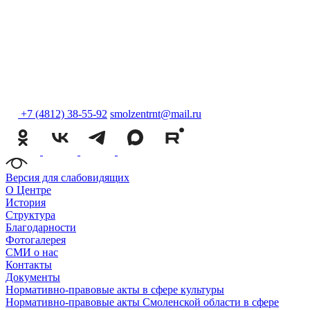
+7 (4812) 38-55-92
smolzentrnt@mail.ru
Версия для слабовидящих
О Центре
История
Структура
Благодарности
Фотогалерея
СМИ о нас
Контакты
Документы
Нормативно-правовые акты в сфере культуры
Нормативно-правовые акты Смоленской области в сфере