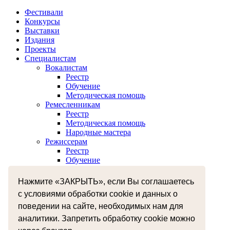
Фестивали
Конкурсы
Выставки
Издания
Проекты
Специалистам
Вокалистам
Реестр
Обучение
Методическая помощь
Ремесленникам
Реестр
Методическая помощь
Народные мастера
Режиссерам
Реестр
Обучение
Хореографам
Реестр
Нажмите «ЗАКРЫТЬ», если Вы соглашаетесь
Обучение
с условиями обработки cookie и данных о
Музыкантам
Реестр
поведении на сайте, необходимых нам для
Межнациональное сотрудничество
аналитики. Запретить обработку cookie можно
Независимая оценка качества оказания услуг