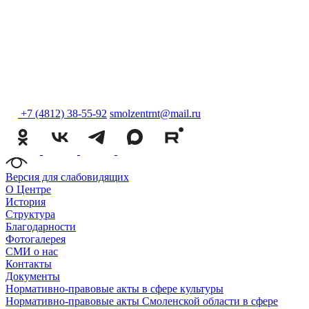
+7 (4812) 38-55-92
smolzentrnt@mail.ru
Версия для слабовидящих
О Центре
История
Структура
Благодарности
Фотогалерея
СМИ о нас
Контакты
Документы
Нормативно-правовые акты в сфере культуры
Нормативно-правовые акты Смоленской области в сфере