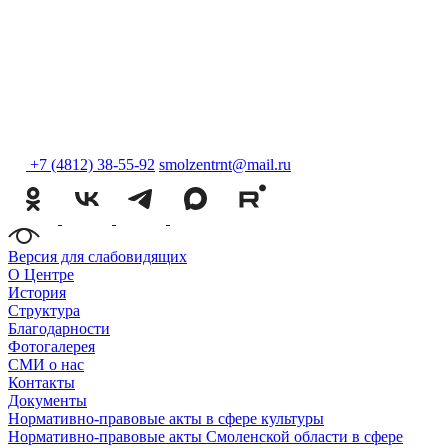
+7 (4812) 38-55-92
smolzentrnt@mail.ru
Версия для слабовидящих
О Центре
История
Структура
Благодарности
Фотогалерея
СМИ о нас
Контакты
Документы
Нормативно-правовые акты в сфере культуры
Нормативно-правовые акты Смоленской области в сфере