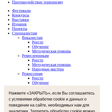
Противодействие терроризму
Фестивали
Конкурсы
Выставки
Издания
Проекты
Специалистам
Вокалистам
Реестр
Обучение
Методическая помощь
Ремесленникам
Реестр
Методическая помощь
Народные мастера
Режиссерам
Реестр
Обучение
Хореографам
Реестр
Нажмите «ЗАКРЫТЬ», если Вы соглашаетесь
Обучение
с условиями обработки cookie и данных о
Музыкантам
Реестр
поведении на сайте, необходимых нам для
Межнациональное сотрудничество
аналитики. Запретить обработку cookie можно