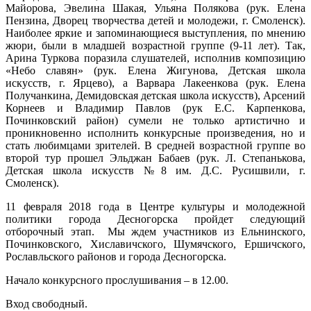
Майорова, Эвелина Шакая, Ульяна Полякова (рук. Елена
Пензина, Дворец творчества детей и молодежи, г. Смоленск).
Наиболее яркие и запоминающиеся выступления, по мнению
жюри, были в младшей возрастной группе (9-11 лет). Так,
Арина Туркова поразила слушателей, исполнив композицию
«Небо славян» (рук. Елена Жигунова, Детская школа
искусств, г. Ярцево), а Варвара Лакеенкова (рук. Елена
Получанкина, Демидовская детская школа искусств), Арсений
Корнеев и Владимир Павлов (рук Е.С. Карпенкова,
Починковский район) сумели не только артистично и
проникновенно исполнить конкурсные произведения, но и
стать любимцами зрителей. В средней возрастной группе во
второй тур прошел Эльджан Бабаев (рук. Л. Степанькова,
Детская школа искусств №8 им. Д.С. Русишвили, г.
Смоленск).
11 февраля 2018 года в Центре культуры и молодежной
политики города Десногорска пройдет следующий
отборочный этап. Мы ждем участников из Ельнинского,
Починковского, Хиславичского, Шумячского, Ершичского,
Рославльского районов и города Десногорска.
Начало конкурсного прослушивания – в 12.00.
Вход свободный.