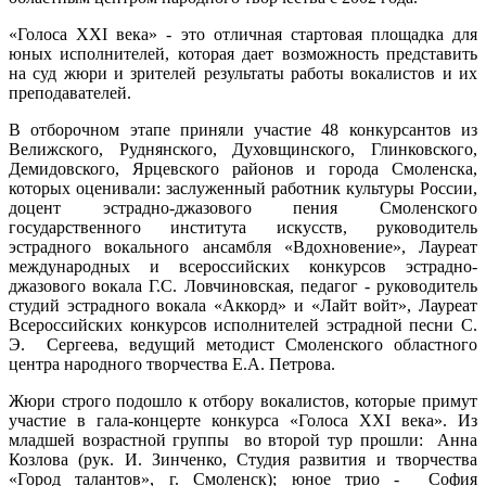
«Голоса XXI века» - это отличная стартовая площадка для
юных исполнителей, которая дает возможность представить
на суд жюри и зрителей результаты работы вокалистов и их
преподавателей.
В отборочном этапе приняли участие 48 конкурсантов из
Велижского, Руднянского, Духовщинского, Глинковского,
Демидовского, Ярцевского районов и города Смоленска,
которых оценивали: заслуженный работник культуры России,
доцент эстрадно-джазового пения Смоленского
государственного института искусств, руководитель
эстрадного вокального ансамбля «Вдохновение», Лауреат
международных и всероссийских конкурсов эстрадно-
джазового вокала Г.С. Ловчиновская, педагог - руководитель
студий эстрадного вокала «Аккорд» и «Лайт войт», Лауреат
Всероссийских конкурсов исполнителей эстрадной песни С.
Э. Сергеева, ведущий методист Смоленского областного
центра народного творчества Е.А. Петрова.
Жюри строго подошло к отбору вокалистов, которые примут
участие в гала-концерте конкурса «Голоса XXI века». Из
младшей возрастной группы во второй тур прошли: Анна
Козлова (рук. И. Зинченко, Студия развития и творчества
«Город талантов», г. Смоленск); юное трио - София