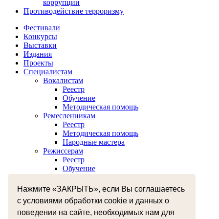
коррупции
Противодействие терроризму
Фестивали
Конкурсы
Выставки
Издания
Проекты
Специалистам
Вокалистам
Реестр
Обучение
Методическая помощь
Ремесленникам
Реестр
Методическая помощь
Народные мастера
Режиссерам
Реестр
Обучение
Хореографам
Реестр
Нажмите «ЗАКРЫТЬ», если Вы соглашаетесь
Обучение
с условиями обработки cookie и данных о
Музыкантам
Реестр
поведении на сайте, необходимых нам для