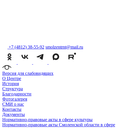
+7 (4812) 38-55-92
smolzentrnt@mail.ru
Версия для слабовидящих
О Центре
История
Структура
Благодарности
Фотогалерея
СМИ о нас
Контакты
Документы
Нормативно-правовые акты в сфере культуры
Нормативно-правовые акты Смоленской области в сфере