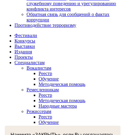
служебному поведению и урегулированию
конфликта интересов
Обратная связь для сообщений о фактах
коррупции
Противодействие терроризму
Фестивали
Конкурсы
Выставки
Издания
Проекты
Специалистам
Вокалистам
Реестр
Обучение
Методическая помощь
Ремесленникам
Реестр
Методическая помощь
Народные мастера
Режиссерам
Реестр
Обучение
Хореографам
Реестр
Нажмите «ЗАКРЫТЬ», если Вы соглашаетесь