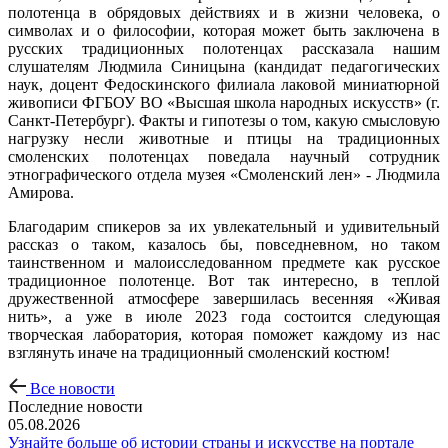
полотенца в обрядовых действиях и в жизни человека, о
символах и о философии, которая может быть заключена в
русских традиционных полотенцах рассказала нашим
слушателям Людмила Синицына (кандидат педагогических
наук, доцент Федоскинского филиала лаковой миниатюрной
живописи ФГБОУ ВО «Высшая школа народных искусств» (г.
Санкт-Петербург). Факты и гипотезы о том, какую смысловую
нагрузку несли животные и птицы на традиционных
смоленских полотенцах поведала научный сотрудник
этнографического отдела музея «Смоленский лен» - Людмила
Амирова.
Благодарим спикеров за их увлекательный и удивительный
рассказ о таком, казалось бы, повседневном, но таком
таинственном и малоисследованном предмете как русское
традиционное полотенце. Вот так интересно, в теплой
дружественной атмосфере завершилась весенняя «Живая
нить», а уже в июле 2023 года состоится следующая
творческая лаборатория, которая поможет каждому из нас
взглянуть иначе на традиционный смоленский костюм!
Все новости
Последние новости
05.08.2026
Узнайте больше об истории страны и искусстве на портале