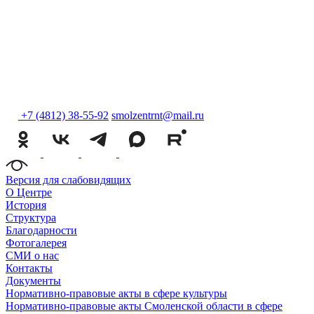
+7 (4812) 38-55-92
smolzentrnt@mail.ru
Версия для слабовидящих
О Центре
История
Структура
Благодарности
Фотогалерея
СМИ о нас
Контакты
Документы
Нормативно-правовые акты в сфере культуры
Нормативно-правовые акты Смоленской области в сфере