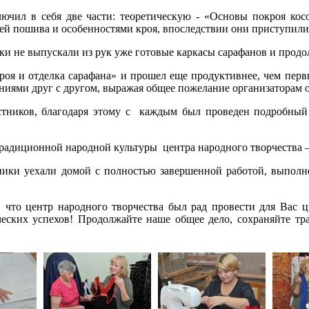
лючил в себя две части: теоретическую - «Основы покроя кос
ей пошива и особенностями кроя, впоследствии они приступили
ки не выпускали из рук уже готовые каркасы сарафанов и продо
роя и отделка сарафана» и прошел еще продуктивнее, чем перв
ениями друг с другом, выражая общее пожелание организаторам
стников, благодаря этому с каждым был проведен подробный 
традиционной народной культуры центра народного творчества 
тники уехали домой с полностью завершенной работой, выполне
, что центр народного творчества был рад провести для Вас
еских успехов! Продолжайте наше общее дело, сохраняйте тра