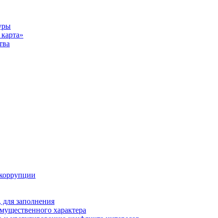
уры
карта»
тва
 коррупции
 для заполнения
 имущественного характера