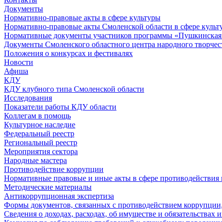
Документы
Нормативно-правовые акты в сфере культуры
Нормативно-правовые акты Смоленской области в сфере культ
Нормативные документы участников программы «Пушкинская 
Документы Смоленского областного центра народного творчес
Положения о конкурсах и фестивалях
Новости
Афиша
КДУ
КДУ клубного типа Смоленской области
Исследования
Показатели работы КДУ области
Коллегам в помощь
Культурное наследие
Федеральный реестр
Региональный реестр
Мероприятия сектора
Народные мастера
Противодействие коррупции
Нормативные правовые и иные акты в сфере противодействия
Методические материалы
Антикоррупционная экспертиза
Формы документов, связанных с противодействием коррупции,
Сведения о доходах, расходах, об имуществе и обязательствах