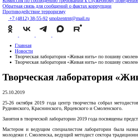
Комиссия по соблюдению требований к служебному поведению
Обратная связь для сообщений о фактах коррупции
Противодействие терроризму
+7 (4812) 38-55-92
smolzentrnt@mail.ru
Главная
Новости
Творческая лаборатория «Живая нить» по пошиву смолен
Творческая лаборатория «Живая нить» по пошиву смолен
Творческая лаборатория «Жив
25.10.2019
25-26 октября 2019 года центр творчества собрал методисто
Руднянского, Краснинского, Ярцевского и Смоленского.
Занятия в творческой лаборатории 2019 года посвящены предс
Мастером и ведущим специалистом лаборатории была назнач
молодежи г. Смоленска, ведущий методист сектора традиционн