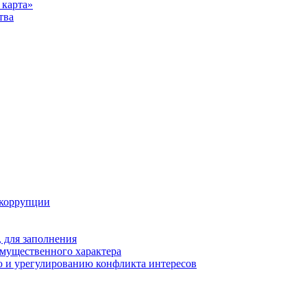
карта»
тва
 коррупции
 для заполнения
 имущественного характера
 и урегулированию конфликта интересов