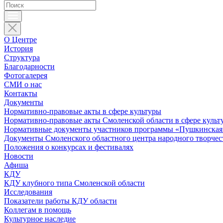
О Центре
История
Структура
Благодарности
Фотогалерея
СМИ о нас
Контакты
Документы
Нормативно-правовые акты в сфере культуры
Нормативно-правовые акты Смоленской области в сфере культ
Нормативные документы участников программы «Пушкинская 
Документы Смоленского областного центра народного творчес
Положения о конкурсах и фестивалях
Новости
Афиша
КДУ
КДУ клубного типа Смоленской области
Исследования
Показатели работы КДУ области
Коллегам в помощь
Культурное наследие