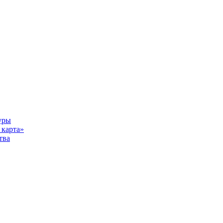
уры
карта»
тва