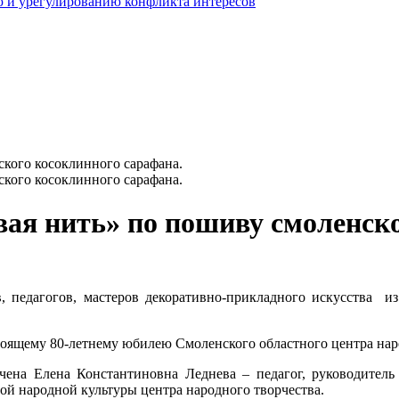
 и урегулированию конфликта интересов
ского косоклинного сарафана.
ского косоклинного сарафана.
ая нить» по пошиву смоленско
в, педагогов, мастеров декоративно-прикладного искусства и
тоящему 80-летнему юбилею Смоленского областного центра нар
ена Елена Константиновна Леднева – педагог, руководитель
ой народной культуры центра народного творчества.