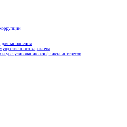
 коррупции
 для заполнения
 имущественного характера
 и урегулированию конфликта интересов