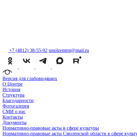
+7 (4812) 38-55-92
smolzentrnt@mail.ru
Версия для слабовидящих
О Центре
История
Структура
Благодарности
Фотогалерея
СМИ о нас
Контакты
Документы
Нормативно-правовые акты в сфере культуры
Нормативно-правовые акты Смоленской области в сфере культ