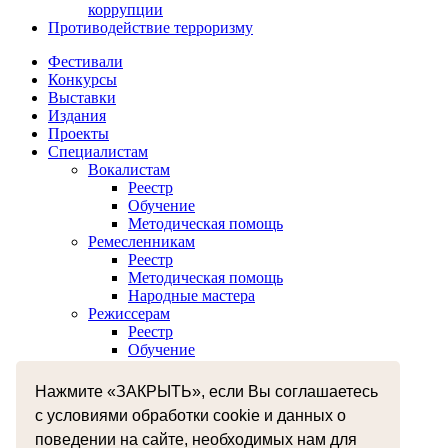
коррупции
Противодействие терроризму
Фестивали
Конкурсы
Выставки
Издания
Проекты
Специалистам
Вокалистам
Реестр
Обучение
Методическая помощь
Ремесленникам
Реестр
Методическая помощь
Народные мастера
Режиссерам
Реестр
Обучение
Хореографам
Реестр
Нажмите «ЗАКРЫТЬ», если Вы соглашаетесь
Обучение
с условиями обработки cookie и данных о
Музыкантам
Реестр
поведении на сайте, необходимых нам для