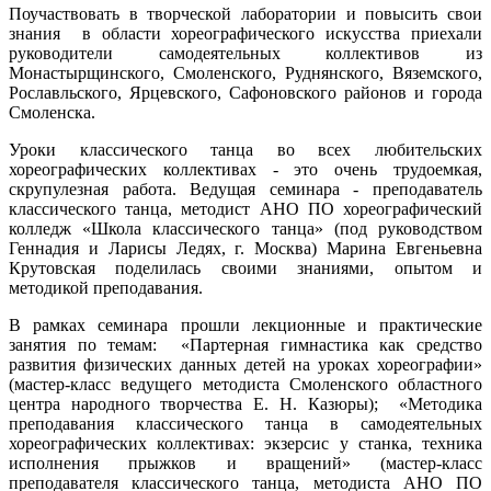
Поучаствовать в творческой лаборатории и повысить свои
знания в области хореографического искусства приехали
руководители самодеятельных коллективов из
Монастырщинского, Смоленского, Руднянского, Вяземского,
Рославльского, Ярцевского, Сафоновского районов и города
Смоленска.
Уроки классического танца во всех любительских
хореографических коллективах - это очень трудоемкая,
скрупулезная работа. Ведущая семинара - преподаватель
классического танца, методист АНО ПО хореографический
колледж «Школа классического танца» (под руководством
Геннадия и Ларисы Ледях, г. Москва) Марина Евгеньевна
Крутовская поделилась своими знаниями, опытом и
методикой преподавания.
В рамках семинара прошли лекционные и практические
занятия по темам: «Партерная гимнастика как средство
развития физических данных детей на уроках хореографии»
(мастер-класс ведущего методиста Смоленского областного
центра народного творчества Е. Н. Казюры); «Методика
преподавания классического танца в самодеятельных
хореографических коллективах: экзерсис у станка, техника
исполнения прыжков и вращений» (мастер-класс
преподавателя классического танца, методиста АНО ПО