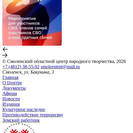
© Смоленский областной центр народного творчества, 2026
+7 (4812) 38-55-92
smolzentrnt@mail.ru
Смоленск, ул. Бакунина, 3
Главная
О Центре
Документы
Афиша
Новости
Издания
Культурное наследие
Противодействие терроризму
Земский работник