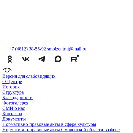
+7 (4812) 38-55-92
smolzentrnt@mail.ru
Версия для слабовидящих
О Центре
История
Структура
Благодарности
Фотогалерея
СМИ о нас
Контакты
Документы
Нормативно-правовые акты в сфере культуры
Нормативно-правовые акты Смоленской области в сфере