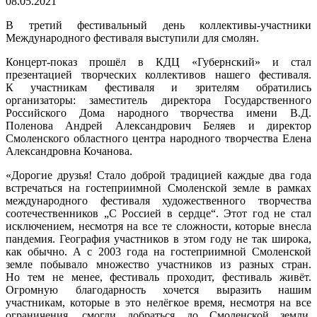
08.05.2021
В третий фестивальный день коллективы-участники
Международного фестиваля выступили для смолян.
Концерт-показ прошёл в КДЦ «Губернский» и стал
презентацией творческих коллективов нашего фестиваля.
К участникам фестиваля и зрителям обратились
организаторы: заместитель директора Государственного
Российского Дома народного творчества имени В.Д.
Поленова Андрей Александрович Беляев и директор
Смоленского областного центра народного творчества Елена
Александровна Кочанова.
«Дорогие друзья! Стало доброй традицией каждые два года
встречаться на гостеприимной Смоленской земле в рамках
международного фестиваля художественного творчества
соотечественников „С Россией в сердце“. Этот год не стал
исключением, несмотря на все те сложности, которые внесла
пандемия. География участников в этом году не так широка,
как обычно. А с 2003 года на гостеприимной Смоленской
земле побывало множество участников из разных стран.
Но тем не менее, фестиваль проходит, фестиваль живёт.
Огромную благодарность хочется выразить нашим
участникам, которые в это нелёгкое время, несмотря на все
ограничения, смогли добраться до Смоленской земли.