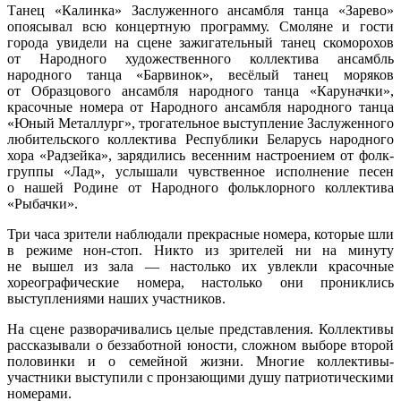
Танец «Калинка» Заслуженного ансамбля танца «Зарево»
опоясывал всю концертную программу. Смоляне и гости
города увидели на сцене зажигательный танец скоморохов
от Народного художественного коллектива ансамбль
народного танца «Барвинок», весёлый танец моряков
от Образцового ансамбля народного танца «Каруначки»,
красочные номера от Народного ансамбля народного танца
«Юный Металлург», трогательное выступление Заслуженного
любительского коллектива Республики Беларусь народного
хора «Радзейка», зарядились весенним настроением от фолк-
группы «Лад», услышали чувственное исполнение песен
о нашей Родине от Народного фольклорного коллектива
«Рыбачки».
Три часа зрители наблюдали прекрасные номера, которые шли
в режиме нон-стоп. Никто из зрителей ни на минуту
не вышел из зала — настолько их увлекли красочные
хореографические номера, настолько они прониклись
выступлениями наших участников.
На сцене разворачивались целые представления. Коллективы
рассказывали о беззаботной юности, сложном выборе второй
половинки и о семейной жизни. Многие коллективы-
участники выступили с пронзающими душу патриотическими
номерами.