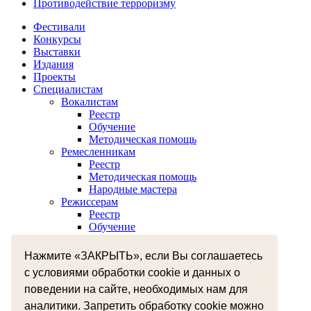
Противодействие терроризму
Фестивали
Конкурсы
Выставки
Издания
Проекты
Специалистам
Вокалистам
Реестр
Обучение
Методическая помощь
Ремесленникам
Реестр
Методическая помощь
Народные мастера
Режиссерам
Реестр
Обучение
Хореографам
Реестр
Нажмите «ЗАКРЫТЬ», если Вы соглашаетесь
Обучение
с условиями обработки cookie и данных о
Музыкантам
Реестр
поведении на сайте, необходимых нам для
Межнациональное сотрудничество
аналитики. Запретить обработку cookie можно