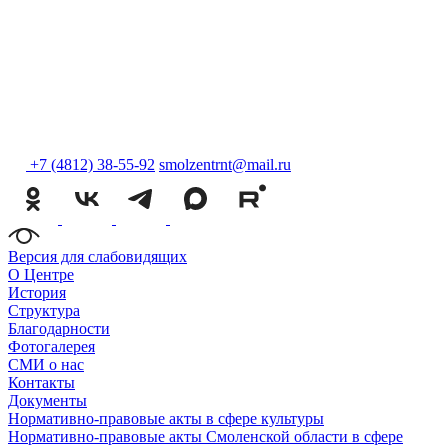
+7 (4812) 38-55-92
smolzentrnt@mail.ru
Версия для слабовидящих
О Центре
История
Структура
Благодарности
Фотогалерея
СМИ о нас
Контакты
Документы
Нормативно-правовые акты в сфере культуры
Нормативно-правовые акты Смоленской области в сфере