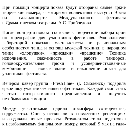
При помощи концерта-показа будут отобраны самые яркие
творческие номера, с которыми коллективы выступят 9 мая
на гала-концерте Международного фестиваля
в Драматическом театре им. А.С. Грибоедова.
После концерта-показа состоялись творческие лаборатории
по хореографии для участников фестиваля. Руководители
лабораторий показали мастер-классы по региональным
особенностям танца и основы мужской техники в народном
танце: «хлопушки», «присядки», «вращение». Техника
исполнения, слаженность в работе танцоров,
головокружительные трюки и усовершенствованные
комбинации — новые знания и накопление опыта для
участников фестиваля.
Вечером кавер-группа «FreshTime» (г. Смоленск) подарила
яркое шоу участникам нашего фестиваля. Каждый смог стать
частью интерактивного представления и получить
незабываемые эмоции.
Между участниками царила атмосфера сотворчества,
содружества. Они участвовали в совместных репетициях
и создавали новые проекты. Результатом стала подготовка
к незабываемому финальному номеру, который 9 мая на гала-