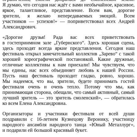
Я думаю, что сегодня нас ждёт с вами необычайное, красивое,
яркое, талантливое, представление. Всем вам, дорогие
зрители, я желаю непередаваемых эмоций. Всем
участников — успехов!» — поприветствовал всех Андрей
Александрович.
«Дорогие друзья! Рада вас всех приветствовать
в гостеприимном зале „Губернского“. Здесь хорошая сцена,
здесь проходят всегда яркие представления. Сегодня наш
фестиваль открыл замечательный коллектив „Зарево“ с такой
хорошей хореографической постановкой. Какие дружные,
отличные коллективы к нам приехали! Мы чувствуем, что
мы едины, нас всех объединяет любовь к нашей России.
Пусть наш фестиваль проходит гладко, ровно, хорошо.
Мы надеемся, что вы, зрители, будете принимать гостей
фестиваля очень и очень тепло. Потому что мы, как
принимающая сторона, обещали, что самый активный, самый
лучший зритель — это зритель смоленский», — обратилась
ко всем Елена Александровна.
Организаторы и участники фестиваля от всей души
поздравили с 16-летием Кузнецову Веронику, участницу
народного ансамбля народного танца «Юный Металлург»,
и подарили ей большой красивый букет.