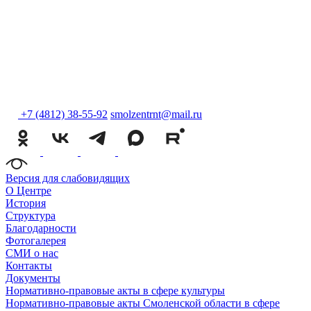
+7 (4812) 38-55-92
smolzentrnt@mail.ru
Версия для слабовидящих
О Центре
История
Структура
Благодарности
Фотогалерея
СМИ о нас
Контакты
Документы
Нормативно-правовые акты в сфере культуры
Нормативно-правовые акты Смоленской области в сфере