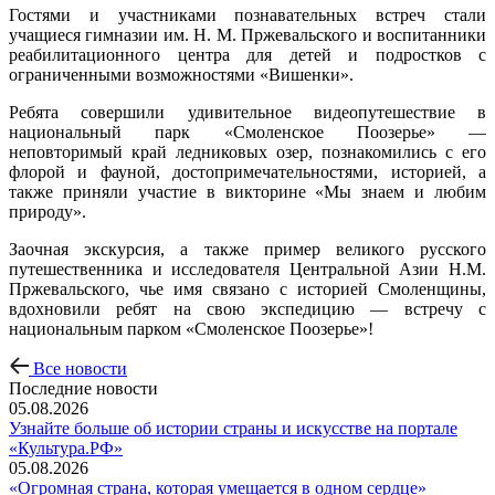
Гостями и участниками познавательных встреч стали
учащиеся гимназии им. Н. М. Пржевальского и воспитанники
реабилитационного центра для детей и подростков с
ограниченными возможностями «Вишенки».
Ребята совершили удивительное видеопутешествие в
национальный парк «Смоленское Поозерье» —
неповторимый край ледниковых озер, познакомились с его
флорой и фауной, достопримечательностями, историей, а
также приняли участие в викторине «Мы знаем и любим
природу».
Заочная экскурсия, а также пример великого русского
путешественника и исследователя Центральной Азии Н.М.
Пржевальского, чье имя связано с историей Смоленщины,
вдохновили ребят на свою экспедицию — встречу с
национальным парком «Смоленское Поозерье»!
Все новости
Последние новости
05.08.2026
Узнайте больше об истории страны и искусстве на портале
«Культура.РФ»
05.08.2026
«Огромная страна, которая умещается в одном сердце»