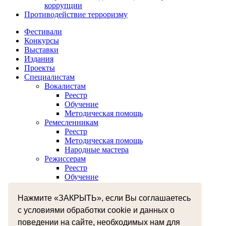
коррупции
Противодействие терроризму
Фестивали
Конкурсы
Выставки
Издания
Проекты
Специалистам
Вокалистам
Реестр
Обучение
Методическая помощь
Ремесленникам
Реестр
Методическая помощь
Народные мастера
Режиссерам
Реестр
Обучение
Хореографам
Реестр
Нажмите «ЗАКРЫТЬ», если Вы соглашаетесь
Обучение
с условиями обработки cookie и данных о
Музыкантам
Реестр
поведении на сайте, необходимых нам для