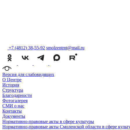
+7 (4812) 38-55-92
smolzentrnt@mail.ru
Версия для слабовидящих
О Центре
История
Структура
Благодарности
Фотогалерея
СМИ о нас
Контакты
Документы
Нормативно-правовые акты в сфере культуры
Нормативно-правовые акты Смоленской области в сфере культ