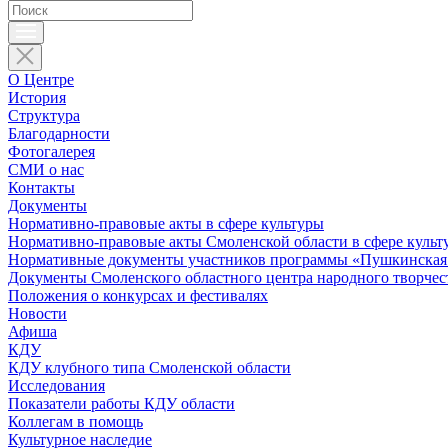
О Центре
История
Структура
Благодарности
Фотогалерея
СМИ о нас
Контакты
Документы
Нормативно-правовые акты в сфере культуры
Нормативно-правовые акты Смоленской области в сфере культ
Нормативные документы участников программы «Пушкинская 
Документы Смоленского областного центра народного творчес
Положения о конкурсах и фестивалях
Новости
Афиша
КДУ
КДУ клубного типа Смоленской области
Исследования
Показатели работы КДУ области
Коллегам в помощь
Культурное наследие