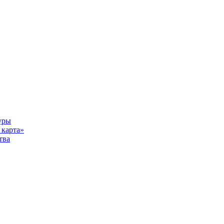
уры
карта»
тва