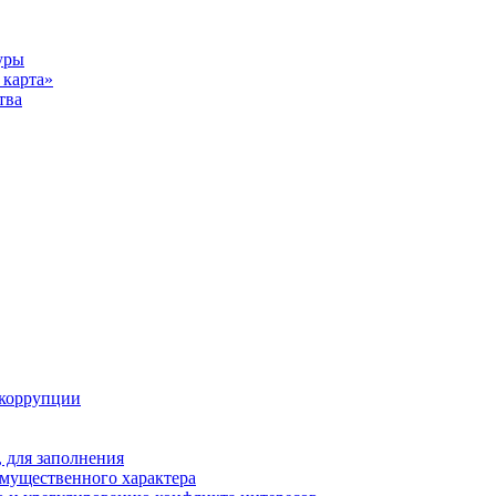
уры
карта»
тва
 коррупции
 для заполнения
 имущественного характера