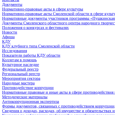
Документы
Нормативно-правовые акты в сфере культуры
Нормативно-правовые акты Смоленской области в сфере культ
Нормативные документы участников программы «Пушкинская 
Документы Смоленского областного центра народного творчес
Положения о конкурсах и фестивалях
Новости
Афиша
КДУ
КДУ клубного типа Смоленской области
Исследования
Показатели работы КДУ области
Коллегам в помощь
Культурное наследие
Федеральный реестр
Региональный реестр
Мероприятия сектора
Народные мастера
Противодействие коррупции
Нормативные правовые и иные акты в сфере противодействия
Методические материалы
Антикоррупционная экспертиза
Формы документов, связанных с противодействием коррупции,
Сведения о доходах, расходах, об имуществе и обязательствах