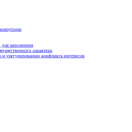
 коррупции
 для заполнения
 имущественного характера
 и урегулированию конфликта интересов