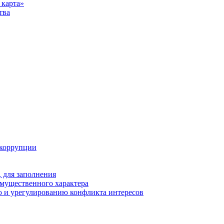
карта»
тва
 коррупции
 для заполнения
 имущественного характера
 и урегулированию конфликта интересов