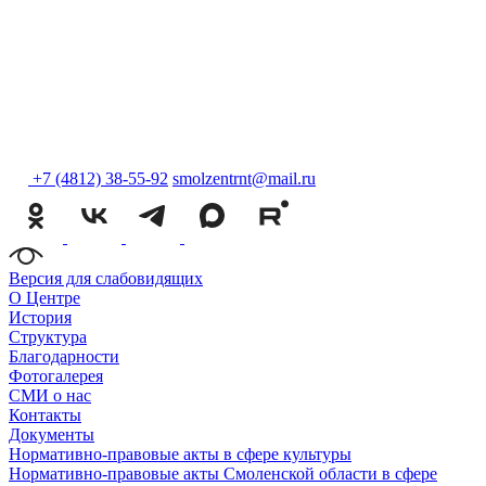
+7 (4812) 38-55-92
smolzentrnt@mail.ru
Версия для слабовидящих
О Центре
История
Структура
Благодарности
Фотогалерея
СМИ о нас
Контакты
Документы
Нормативно-правовые акты в сфере культуры
Нормативно-правовые акты Смоленской области в сфере