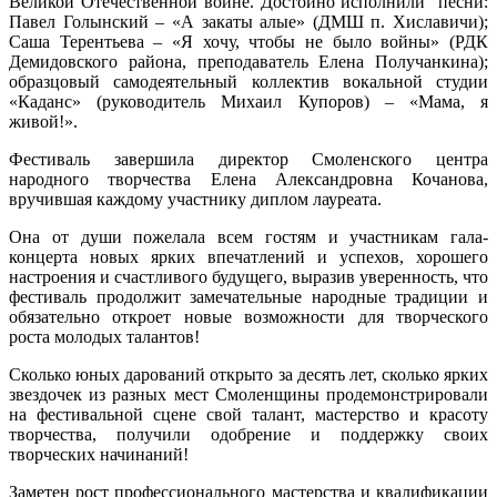
Великой Отечественной войне. Достойно исполнили песни:
Павел Голынский – «А закаты алые» (ДМШ п. Хиславичи);
Саша Терентьева – «Я хочу, чтобы не было войны» (РДК
Демидовского района, преподаватель Елена Получанкина);
образцовый самодеятельный коллектив вокальной студии
«Каданс» (руководитель Михаил Купоров) – «Мама, я
живой!».
Фестиваль завершила директор Смоленского центра
народного творчества Елена Александровна Кочанова,
вручившая каждому участнику диплом лауреата.
Она от души пожелала всем гостям и участникам гала-
концерта новых ярких впечатлений и успехов, хорошего
настроения и счастливого будущего, выразив уверенность, что
фестиваль продолжит замечательные народные традиции и
обязательно откроет новые возможности для творческого
роста молодых талантов!
Сколько юных дарований открыто за десять лет, сколько ярких
звездочек из разных мест Смоленщины продемонстрировали
на фестивальной сцене свой талант, мастерство и красоту
творчества, получили одобрение и поддержку своих
творческих начинаний!
Заметен рост профессионального мастерства и квалификации