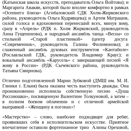
(Катынская школа искусств, преподаватель Ольга Войтова); и
Маргарита Авакян, которой было вполне комфортно в рамках
«Осеннего блюза» (Агибаловский СДК Холм-Жирковского
района, руководитель Ольга Кудрявцева); и Артем Матрашов,
силой голоса и вдохновения перенесший всех, минуя зиму,
сразу в «Апрель» (РДК п. Холм Жирковский, руководитель
Анна Гущенинова), и народный ансамбль танца «Весна» со
стильной «Старой пластинкой» (центр досуга
«Современник», руководитель Галина Филимонова); и
слаженный ансамбль духовых инструментов «Кантабиле»
(Рославльский ГДК, руководитель Владимир Краус); и
вокальный ансамбль «Карусель» с завершающей песней «Я
живу в России» (РДК Сычевского района, руководитель
Татьяна Смирнова).
Отлично подготовленной Марии Зубковой (ДМШ им. М. И.
Глинки г. Ельня) была оказана честь выступить дважды. Она
проникновенно исполнила собственную песню «Душа
Россиюшки», посвященную Валентине Толкуновой, а затем –
в полном боевом облачении и с отличной армейской
выправкой - «Женщину в погонах»!
«Мастерство» – слово, наиболее подходящее для ребят,
проявивших себя в исполнительском искусстве. Приятное
впечатление оставили фортепианное трио Алины Ореховой,