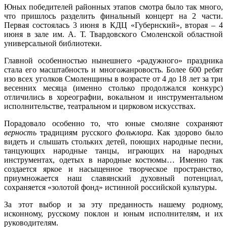
Юных победителей районных этапов смотра было так много,
что пришлось разделить финальный концерт на 2 части.
Первая состоялась 3 июня в КДЦ «Губернский», вторая – 4
июня в зале им. А. Т. Твардовского Смоленской областной
универсальной библиотеки.
Главной особенностью нынешнего «радужного» праздника
стала его масштабность и многожанровость. Более 600 ребят
изо всех уголков Смоленщины в возрасте от 4 до 18 лет за три
весенних месяца (именно столько продолжался конкурс)
отличились в хореографии, вокальном и инструментальном
исполнительстве, театральном и цирковом искусствах.
Порадовало особенно то, что юные смоляне сохраняют
верность
традициям русского
фольклора
.
Как здорово было
видеть и слышать стольких детей, поющих народные песни,
танцующих народные танцы, играющих на народных
инструментах, одетых в народные костюмы… Именно так
создается яркое и насыщенное творческое пространство,
приумножается наш славянский духовный потенциал,
сохраняется «золотой фонд» истинной российской культуры.
За этот выбор и за эту преданность нашему родному,
исконному, русскому поклон и юным исполнителям, и их
руководителям.