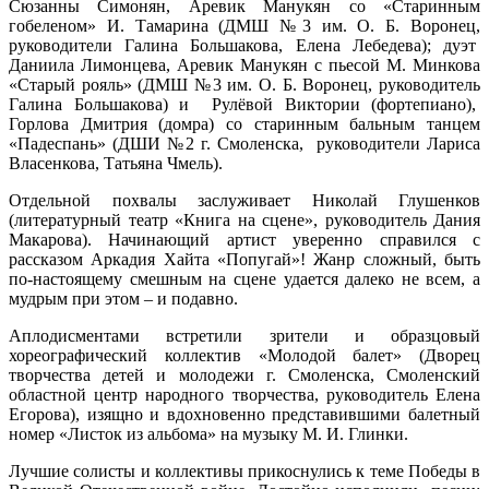
Сюзанны Симонян, Аревик Манукян со «Старинным
гобеленом» И. Тамарина (ДМШ №3 им. О. Б. Воронец,
руководители Галина Большакова, Елена Лебедева); дуэт
Даниила Лимонцева, Аревик Манукян с пьесой М. Минкова
«Старый рояль» (ДМШ №3 им. О. Б. Воронец, руководитель
Галина Большакова) и Рулёвой Виктории (фортепиано),
Горлова Дмитрия (домра) со старинным бальным танцем
«Падеспань» (ДШИ №2 г. Смоленска, руководители Лариса
Власенкова, Татьяна Чмель).
Отдельной похвалы заслуживает Николай Глушенков
(литературный театр «Книга на сцене», руководитель Дания
Макарова). Начинающий артист уверенно справился с
рассказом Аркадия Хайта «Попугай»! Жанр сложный, быть
по-настоящему смешным на сцене удается далеко не всем, а
мудрым при этом – и подавно.
Аплодисментами встретили зрители и образцовый
хореографический коллектив «Молодой балет» (Дворец
творчества детей и молодежи г. Смоленска, Смоленский
областной центр народного творчества, руководитель Елена
Егорова), изящно и вдохновенно представившими балетный
номер «Листок из альбома» на музыку М. И. Глинки.
Лучшие солисты и коллективы прикоснулись к теме Победы в