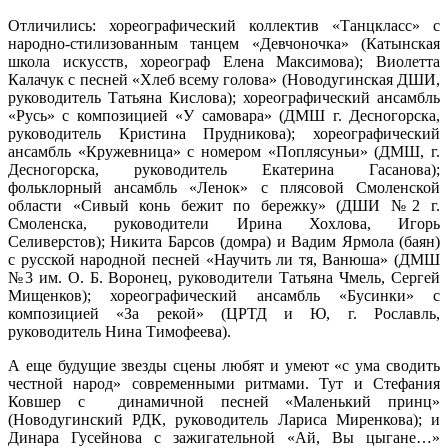
Отличились: хореографический коллектив «Танцкласс» с
народно-стилизованным танцем «Девчоночка» (Катынская
школа искусств, хореограф Елена Максимова); Виолетта
Калачук с песней «Хлеб всему голова» (Новодугинская ДШИ,
руководитель Татьяна Кислова); хореографический ансамбль
«Русь» с композицией «У самовара» (ДМШ г. Десногорска,
руководитель Кристина Прудникова); хореографический
ансамбль «Кружевница» с номером «Поплясуньи» (ДМШ, г.
Десногорска, руководитель Екатерина Гасанова);
фольклорный ансамбль «Ленок» с плясовой Смоленской
области «Сивый конь бежит по бережку» (ДШИ №2 г.
Смоленска, руководители Ирина Хохлова, Игорь
Селиверстов); Никита Барсов (домра) и Вадим Ярмола (баян)
с русской народной песней «Научить ли тя, Ванюша» (ДМШ
№3 им. О. Б. Воронец, руководители Татьяна Чмель, Сергей
Мищенков); хореографический ансамбль «Бусинки» с
композицией «За рекой» (ЦРТД и Ю, г. Рославль,
руководитель Нина Тимофеева).
А еще будущие звезды сцены любят и умеют «с ума сводить
честной народ» современными ритмами. Тут и Стефания
Ковшер с динамичной песней «Маленький принц»
(Новодугинский РДК, руководитель Лариса Миренкова); и
Динара Гусейнова с зажигательной «Ай, Вы цыгане…»