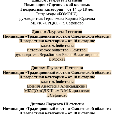
Диплом
Лауреата
I
степени
Н
оминаци
я
«Сценический костюм»
I
возрастная категория
–
от 14 до 18 лет
Театр моды «БОМОНД»
руководитель Герасимова Карина Юрьевна
МБУК «СРЦКС», г. Сафоново
Диплом
Лауреата
I
степени
Н
оминаци
я
«Традиционный костюм Смоленской области»
II
возрастная категория
–
от 18 и старше
класс «Любитель»
Историческое общество «Земство»
руководитель Вержбицкая Елена Владимировна
г. Москва
Диплом
Лауреата
II
степени
Н
оминаци
я
«Традиционный костюм Смоленской области»
II
возрастная категория
–
от 18 и старше
класс «Любитель»
Ерёмич Анастасия Александровна
МБУДО «СДХШ им.В.М.Кириллова»
г. Сафоново
Диплом
Лауреата
III
степени
Н
оминаци
я
«Традиционный костюм Смоленской области»
II
возрастная категория
–
от 18 и старше