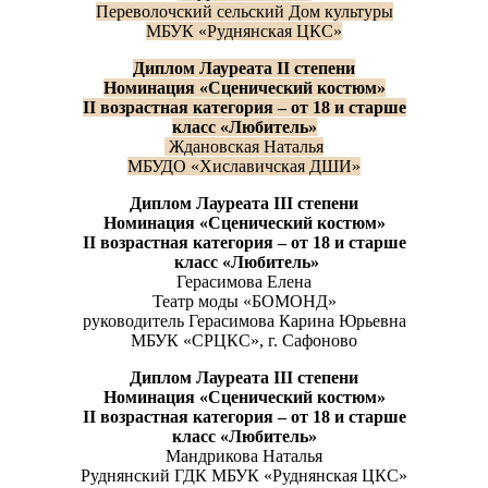
Переволочский сельский Дом культуры
МБУК «Руднянская ЦКС»
Диплом
Лауреата
II
степени
Н
оминаци
я
«Сценический костюм»
II
возрастная категория
–
от 18 и старше
класс «Любитель»
Ждановская Наталья
МБУДО «Хиславичская ДШИ»
Диплом
Лауреата
III
степени
Н
оминаци
я
«Сценический костюм»
II
возрастная категория
–
от 18 и старше
класс «Любитель»
Герасимова Елена
Театр моды «БОМОНД»
руководитель Герасимова Карина Юрьевна
МБУК «СРЦКС», г. Сафоново
Диплом
Лауреата
III
степени
Н
оминаци
я
«Сценический костюм»
II
возрастная категория
–
от 18 и старше
класс «Любитель»
Мандрикова Наталья
Руднянский ГДК МБУК «Руднянская ЦКС»