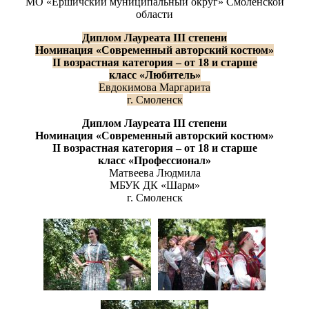
МО «Ершичский муниципальный округ» Смоленской
области
Диплом
Лауреата
III
степени
Н
оминаци
я
«Современный авторский костюм»
II
возрастная категория
–
от 18 и старше
класс «Любитель»
Евдокимова Маргарита
г. Смоленск
Диплом
Лауреата
III
степени
Н
оминаци
я
«Современный авторский костюм»
II
возрастная категория
–
от 18 и старше
класс «Профессионал»
Матвеева Людмила
МБУК ДК «Шарм»
г. Смоленск