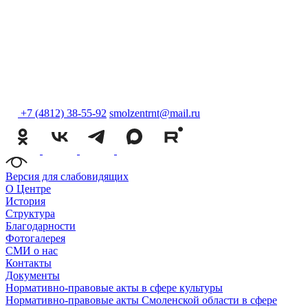
+7 (4812) 38-55-92
smolzentrnt@mail.ru
Версия для слабовидящих
О Центре
История
Структура
Благодарности
Фотогалерея
СМИ о нас
Контакты
Документы
Нормативно-правовые акты в сфере культуры
Нормативно-правовые акты Смоленской области в сфере