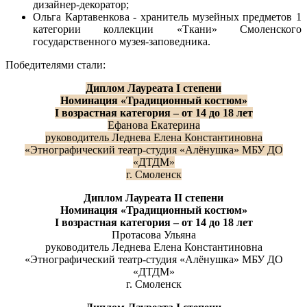
дизайнер-декоратор;
Ольга Картавенкова - хранитель музейных предметов 1
категории коллекции «Ткани» Смоленского
государственного музея-заповедника.
Победителями стали:
Диплом
Лауреата
I
степени
Н
оминаци
я
«Традиционный костюм»
I
возрастная категория
–
от 14 до 18 лет
Ефанова Екатерина
руководитель Леднева Елена Константиновна
«Этнографический театр-студия «Алёнушка» МБУ ДО
«ДТДМ»
г. Смоленск
Диплом
Лауреата
II
степени
Н
оминаци
я
«Традиционный костюм»
I
возрастная категория
–
от 14 до 18 лет
Протасова Ульяна
руководитель Леднева Елена Константиновна
«Этнографический театр-студия «Алёнушка» МБУ ДО
«ДТДМ»
г. Смоленск