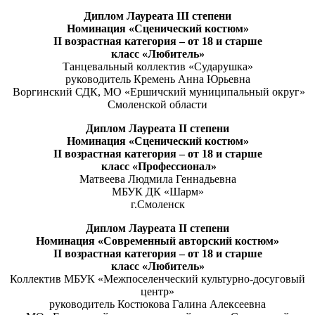
Диплом
Лауреата
III
степени
Н
оминаци
я
«Сценический костюм»
II
возрастная категория
–
от 18 и старше
класс «Любитель»
Танцевальный коллектив «Сударушка»
руководитель Кремень Анна Юрьевна
Воргинский СДК, МО «Ершичский муниципальный округ»
Смоленской области
Диплом
Лауреата
II
степени
Н
оминаци
я
«Сценический костюм»
II
возрастная категория
–
от 18 и старше
класс «Профессионал»
Матвеева Людмила Геннадьевна
МБУК ДК «Шарм»
г.Смоленск
Диплом
Лауреата
II
степени
Н
оминаци
я
«Современный авторский костюм»
II
возрастная категория
–
от 18 и старше
класс «Любитель»
Коллектив МБУК «Межпоселенческий культурно-досуговый
центр»
руководитель Костюкова Галина Алексеевна