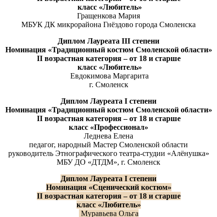
класс «Любитель»
Гращенкова Мария
МБУК ДК микрорайона Гнёздово города Смоленска
Диплом
Лауреата
III
степени
Н
оминаци
я
«Традиционный костюм Смоленской области»
II
возрастная категория
–
от 18 и старше
класс «Любитель»
Евдокимова Маргарита
г. Смоленск
Диплом
Лауреата
I
степени
Н
оминаци
я
«Традиционный костюм Смоленской области»
II
возрастная категория
–
от 18 и старше
класс «Профессионал»
Леднева Елена
педагог, народный Мастер Смоленской области
руководитель Этнографического театра-студии «Алёнушка»
МБУ ДО «ДТДМ», г. Смоленск
Диплом
Лауреата
I
степени
Н
оминаци
я
«Сценический костюм»
II
возрастная категория
–
от 18 и старше
класс «Любитель»
Муравьева Ольга