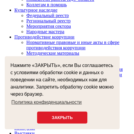
Коллегам в помощь
Культурное наследие
Федеральный реестр
Региональный реестр
Мероприятия сектора
Народные мастера
Противодействие коррупции
Нормативные правовые и иные акты в сфере
противодействия коррупции
Методические материалы
Антикоррупционная экспертиза
Формы документов, связанных с
Нажмите «ЗАКРЫТЬ», если Вы соглашаетесь
противодействием коррупции, для заполнения
с условиями обработки cookie и данных о
Сведения о доходах, расходах, об имуществе и
поведении на сайте, необходимых нам для
обязательствах имущественного характера
Комиссия по соблюдению требований к
аналитики. Запретить обработку cookie можно
служебному поведению и урегулированию
через браузер.
конфликта интересов
Обратная связь для сообщений о фактах
Политика конфиденциальности
коррупции
Противодействие терроризму
ЗАКРЫТЬ
Фестивали
Конкурсы
Выставки