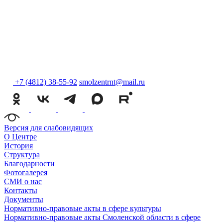
+7 (4812) 38-55-92
smolzentrnt@mail.ru
Версия для слабовидящих
О Центре
История
Структура
Благодарности
Фотогалерея
СМИ о нас
Контакты
Документы
Нормативно-правовые акты в сфере культуры
Нормативно-правовые акты Смоленской области в сфере