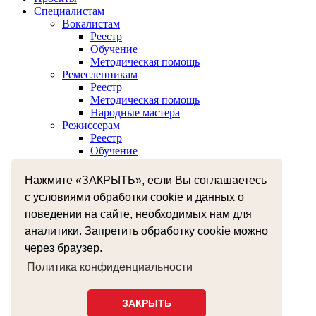
Специалистам
Вокалистам
Реестр
Обучение
Методическая помощь
Ремесленникам
Реестр
Методическая помощь
Народные мастера
Режиссерам
Реестр
Обучение
Хореографам
Реестр
Нажмите «ЗАКРЫТЬ», если Вы соглашаетесь
Обучение
с условиями обработки cookie и данных о
Музыкантам
Реестр
поведении на сайте, необходимых нам для
Межнациональное сотрудничество
аналитики. Запретить обработку cookie можно
Независимая оценка качества оказания услуг
через браузер.
Бесплатная юридическая помощь
Земский работник культуры
Политика конфиденциальности
+7 (4812) 38-55-92
smolzentrnt@mail.ru
ЗАКРЫТЬ