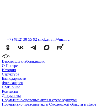
+7 (4812) 38-55-92
smolzentrnt@mail.ru
Версия для слабовидящих
О Центре
История
Структура
Благодарности
Фотогалерея
СМИ о нас
Контакты
Документы
Нормативно-правовые акты в сфере культуры
Нормативно-правовые акты Смоленской области в сфере