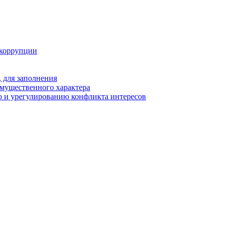
 коррупции
 для заполнения
 имущественного характера
 и урегулированию конфликта интересов