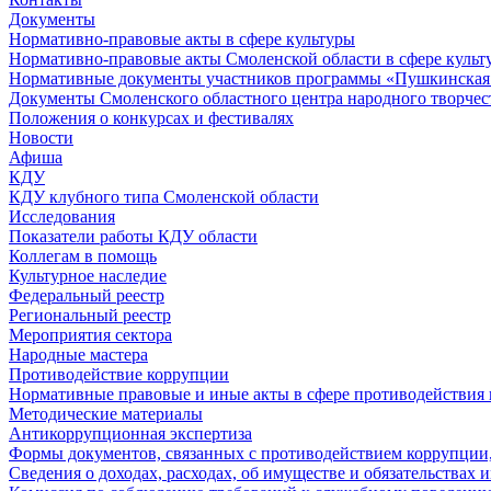
Документы
Нормативно-правовые акты в сфере культуры
Нормативно-правовые акты Смоленской области в сфере культ
Нормативные документы участников программы «Пушкинская 
Документы Смоленского областного центра народного творчес
Положения о конкурсах и фестивалях
Новости
Афиша
КДУ
КДУ клубного типа Смоленской области
Исследования
Показатели работы КДУ области
Коллегам в помощь
Культурное наследие
Федеральный реестр
Региональный реестр
Мероприятия сектора
Народные мастера
Противодействие коррупции
Нормативные правовые и иные акты в сфере противодействия
Методические материалы
Антикоррупционная экспертиза
Формы документов, связанных с противодействием коррупции,
Сведения о доходах, расходах, об имуществе и обязательствах