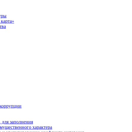
уры
карта»
тва
 коррупции
 для заполнения
 имущественного характера