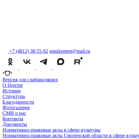
+7 (4812) 38-55-92
smolzentrnt@mail.ru
Версия для слабовидящих
О Центре
История
Структура
Благодарности
Фотогалерея
СМИ о нас
Контакты
Документы
Нормативно-правовые акты в сфере культуры
Нормативно-правовые акты Смоленской области в сфере культ