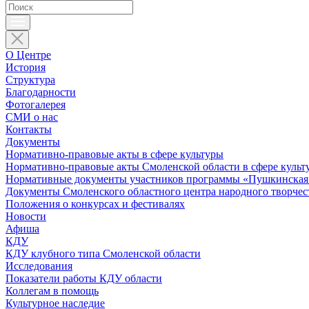
О Центре
История
Структура
Благодарности
Фотогалерея
СМИ о нас
Контакты
Документы
Нормативно-правовые акты в сфере культуры
Нормативно-правовые акты Смоленской области в сфере культ
Нормативные документы участников программы «Пушкинская 
Документы Смоленского областного центра народного творчес
Положения о конкурсах и фестивалях
Новости
Афиша
КДУ
КДУ клубного типа Смоленской области
Исследования
Показатели работы КДУ области
Коллегам в помощь
Культурное наследие