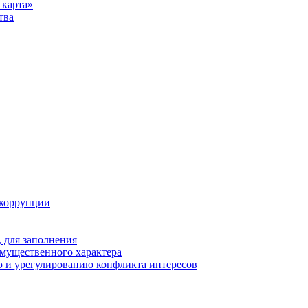
карта»
тва
 коррупции
 для заполнения
 имущественного характера
 и урегулированию конфликта интересов