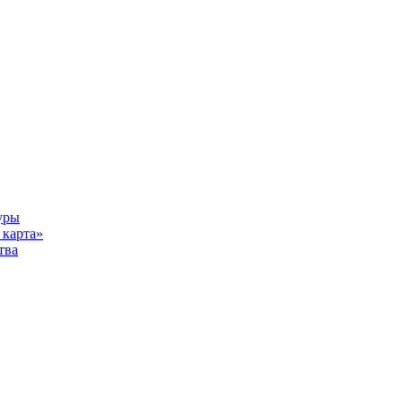
уры
карта»
тва