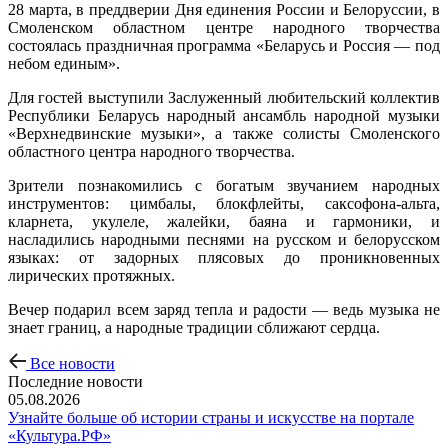
28 марта, в преддверии Дня единения России и Белоруссии, в
Смоленском областном центре народного творчества
состоялась праздничная программа «Беларусь и Россия — под
небом единым».
Для гостей выступили Заслуженный любительский коллектив
Республики Беларусь народный ансамбль народной музыки
«Верхнедвинские музыки», а также солисты Смоленского
областного центра народного творчества.
Зрители познакомились с богатым звучанием народных
инструментов: цимбалы, блокфлейты, саксофона‑альта,
кларнета, укулеле, жалейки, баяна и гармоники, и
насладились народными песнями на русском и белорусском
языках: от задорных плясовых до проникновенных
лирических протяжных.
Вечер подарил всем заряд тепла и радости — ведь музыка не
знает границ, а народные традиции сближают сердца.
Все новости
Последние новости
05.08.2026
Узнайте больше об истории страны и искусстве на портале
«Культура.РФ»