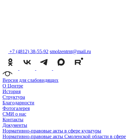
+7 (4812) 38-55-92
smolzentrnt@mail.ru
Версия для слабовидящих
О Центре
История
Структура
Благодарности
Фотогалерея
СМИ о нас
Контакты
Документы
Нормативно-правовые акты в сфере культуры
Нормативно-правовые акты Смоленской области в сфере