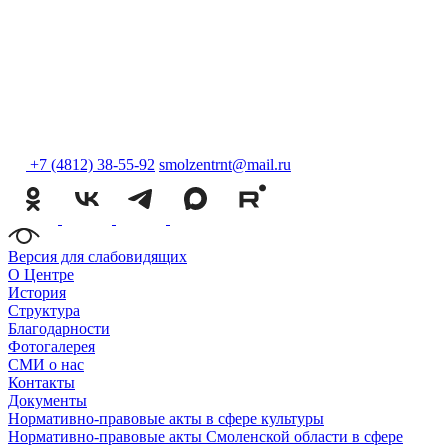
+7 (4812) 38-55-92
smolzentrnt@mail.ru
Версия для слабовидящих
О Центре
История
Структура
Благодарности
Фотогалерея
СМИ о нас
Контакты
Документы
Нормативно-правовые акты в сфере культуры
Нормативно-правовые акты Смоленской области в сфере