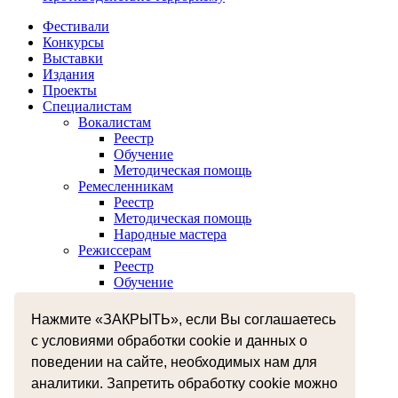
Фестивали
Конкурсы
Выставки
Издания
Проекты
Специалистам
Вокалистам
Реестр
Обучение
Методическая помощь
Ремесленникам
Реестр
Методическая помощь
Народные мастера
Режиссерам
Реестр
Обучение
Хореографам
Реестр
Нажмите «ЗАКРЫТЬ», если Вы соглашаетесь
Обучение
с условиями обработки cookie и данных о
Музыкантам
Реестр
поведении на сайте, необходимых нам для
Межнациональное сотрудничество
аналитики. Запретить обработку cookie можно
Независимая оценка качества оказания услуг