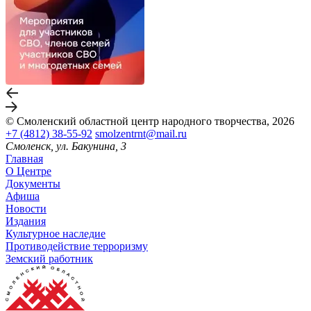
© Смоленский областной центр народного творчества, 2026
+7 (4812) 38-55-92
smolzentrnt@mail.ru
Смоленск, ул. Бакунина, 3
Главная
О Центре
Документы
Афиша
Новости
Издания
Культурное наследие
Противодействие терроризму
Земский работник