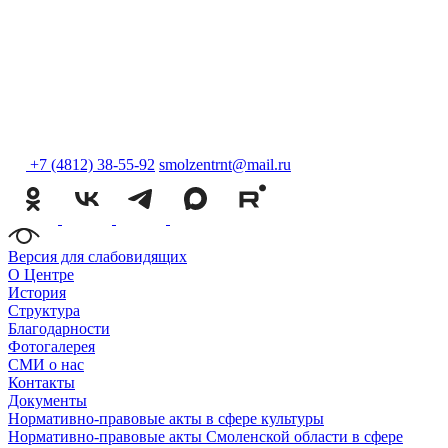
+7 (4812) 38-55-92
smolzentrnt@mail.ru
Версия для слабовидящих
О Центре
История
Структура
Благодарности
Фотогалерея
СМИ о нас
Контакты
Документы
Нормативно-правовые акты в сфере культуры
Нормативно-правовые акты Смоленской области в сфере