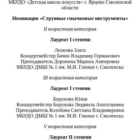
МБУДО «Детская школа искусств» г. Ярцево Смоленской
области
Номинация «Струнные смычковые инструменты»
II
возрастная категория
Лауреат
I
степени
Леонова Злата
Концертмейстер Бачин Владимир Германович
Преподаватель Доронина Марина Амперовна
МБУДО ДМШ № 1 им. М.И. Глинки г. Смоленска
III
возрастная категория
Лауреат
I
степени
Борунова Юлия
Концертмейстер Борунова Людмила Анатольевна
Преподаватель Колобова Светлана Владимировна
МБУДО ДМШ № 1 им. М.И. Глинки г. Смоленска
V
возрастная категория
Лауреат
II
степени