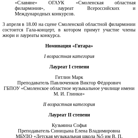
«Славяне» ОГАУК «Смоленская областная
филармония», лауреат Всероссийских и
Международных конкурсов.
3 апреля в 18.00 на сцене Смоленской областной филармонии
состоится Гала-концерт, в котором примут участие члены
жюри и лауреаты конкурса.
Номинация «Гитара»
I возрастная категория
Лауреат
I
степени
Гитлин Марк
Преподаватель Павлюченков Виктор Фёдорович
ГБПОУ «Смоленское областное музыкальное училище имени
М. И. Глинки»
I
I
возрастная категория
Лауреат
II
степени
Кузьмина Софья
Преподаватель Синицына Елена Владимировна
МБУДО «Детская музыкальная школа №5 им В. П.