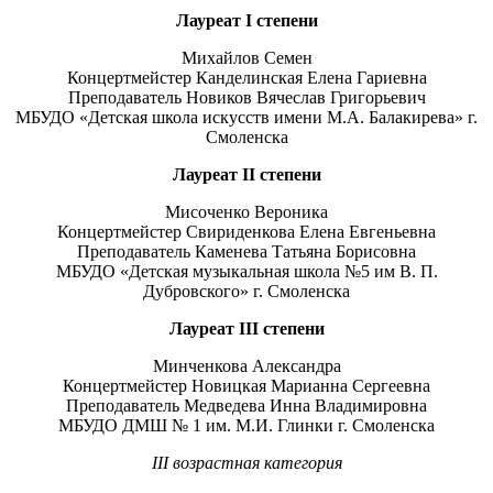
Лауреат
I
степени
Михайлов Семен
Концертмейстер Канделинская Елена Гариевна
Преподаватель Новиков Вячеслав Григорьевич
МБУДО «Детская школа искусств имени М.А. Балакирева» г.
Смоленска
Лауреат
II
степени
Мисоченко Вероника
Концертмейстер Свириденкова Елена Евгеньевна
Преподаватель Каменева Татьяна Борисовна
МБУДО «Детская музыкальная школа №5 им В. П.
Дубровского» г. Смоленска
Лауреат
III
степени
Минченкова Александра
Концертмейстер Новицкая Марианна Сергеевна
Преподаватель Медведева Инна Владимировна
МБУДО ДМШ № 1 им. М.И. Глинки г. Смоленска
II
I
возрастная категория