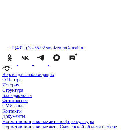
+7 (4812) 38-55-92
smolzentrnt@mail.ru
Версия для слабовидящих
О Центре
История
Структура
Благодарности
Фотогалерея
СМИ о нас
Контакты
Документы
Нормативно-правовые акты в сфере культуры
Нормативно-правовые акты Смоленской области в сфере