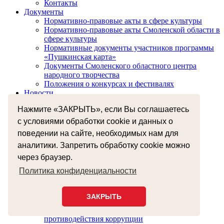
Контакты
Документы
Нормативно-правовые акты в сфере культуры
Нормативно-правовые акты Смоленской области в
сфере культуры
Нормативные документы участников программы
«Пушкинская карта»
Документы Смоленского областного центра
народного творчества
Положения о конкурсах и фестивалях
Новости
Афиша
Нажмите «ЗАКРЫТЬ», если Вы соглашаетесь
КДУ
КДУ клубного типа Смоленской области
с условиями обработки cookie и данных о
Исследования
поведении на сайте, необходимых нам для
Показатели работы КДУ области
аналитики. Запретить обработку cookie можно
Коллегам в помощь
Культурное наследие
через браузер.
Федеральный реестр
Политика конфиденциальности
Региональный реестр
Мероприятия сектора
Народные мастера
ЗАКРЫТЬ
Противодействие коррупции
Нормативные правовые и иные акты в сфере
противодействия коррупции