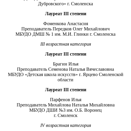
Дубровского» г. Смоленска
Лауреат
III
степени
Фоменкова Анастасия
Преподаватель Передков Олег Михайлович
МБУДО ДМШ № 1 им. М.И. Глинки г. Смоленска
I
II
возрастная категория
Лауреат
III
степени
Брагин Илья
Преподаватель Семенова Наталья Вячеславовна
МБУДО «Детская школа искусств» г. Ярцево Смоленской
области
Лауреат
III
степени
Парфенов Илья
Преподаватель Михайлова Наталья Михайловна
МБУДО ДШИ №3 им. О.Б. Воронец
г. Смоленск
I
V
возрастная категория