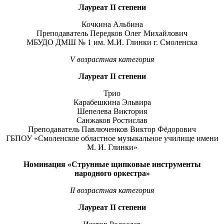
Лауреат
II
степени
Кочкина Альбина
Преподаватель Передков Олег Михайлович
МБУДО ДМШ № 1 им. М.И. Глинки г. Смоленска
V
возрастная категория
Лауреат
II
степени
Трио
Карабешкина Эльвира
Шепелева Виктория
Санжаков Ростислав
Преподаватель Павлюченков Виктор Фёдорович
ГБПОУ «Смоленское областное музыкальное училище имени
М. И. Глинки»
Номинация «Струнные щипковые инструменты
народного оркестра»
I
I
возрастная категория
Лауреат
II
степени