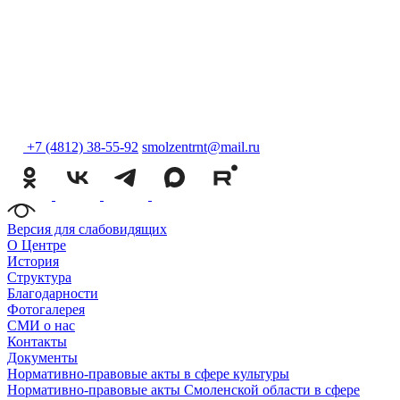
+7 (4812) 38-55-92
smolzentrnt@mail.ru
Версия для слабовидящих
О Центре
История
Структура
Благодарности
Фотогалерея
СМИ о нас
Контакты
Документы
Нормативно-правовые акты в сфере культуры
Нормативно-правовые акты Смоленской области в сфере