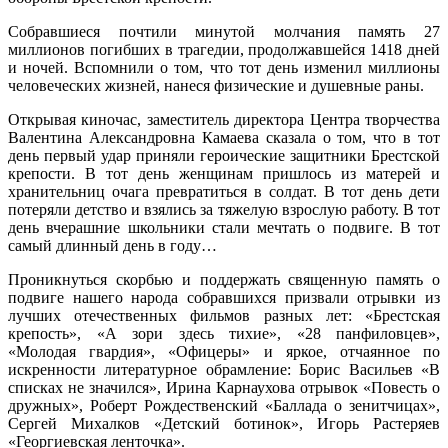
Собравшиеся почтили минутой молчания память 27
миллионов погибших в трагедии, продолжавшейся 1418 дней
и ночей. Вспомнили о том, что тот день изменил миллионы
человеческих жизней, нанеся физические и душевные раны.
Открывая киночас, заместитель директора Центра творчества
Валентина Александровна Камаева сказала о том, что в тот
день первый удар приняли героические защитники Брестской
крепости. В тот день женщинам пришлось из матерей и
хранительниц очага превратиться в солдат. В тот день дети
потеряли детство и взялись за тяжелую взрослую работу. В тот
день вчерашние школьники стали мечтать о подвиге. В тот
самый длинный день в году…
Проникнуться скорбью и поддержать священную память о
подвиге нашего народа собравшихся призвали отрывки из
лучших отечественных фильмов разных лет: «Брестская
крепость», «А зори здесь тихие», «28 панфиловцев»,
«Молодая гвардия», «Офицеры» и яркое, отчаянное по
искренности литературное обрамление: Борис Васильев «В
списках не значился», Ирина Карнаухова отрывок «Повесть о
дружных», Роберт Рождественский «Баллада о зенитчицах»,
Сергей Михалков «Детский ботинок», Игорь Растеряев
«Георгиевская ленточка».