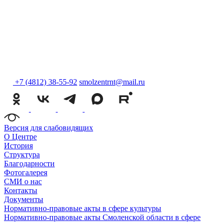
+7 (4812) 38-55-92
smolzentrnt@mail.ru
Версия для слабовидящих
О Центре
История
Структура
Благодарности
Фотогалерея
СМИ о нас
Контакты
Документы
Нормативно-правовые акты в сфере культуры
Нормативно-правовые акты Смоленской области в сфере