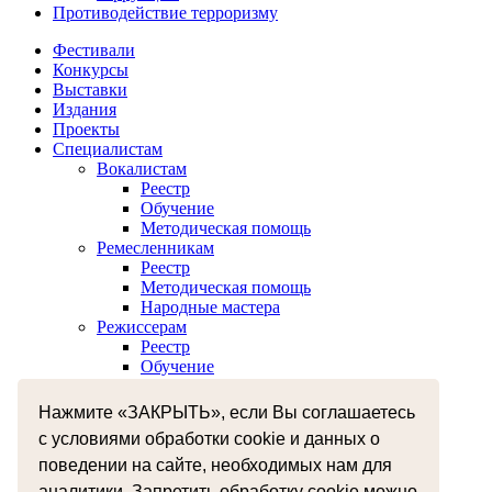
Противодействие терроризму
Фестивали
Конкурсы
Выставки
Издания
Проекты
Специалистам
Вокалистам
Реестр
Обучение
Методическая помощь
Ремесленникам
Реестр
Методическая помощь
Народные мастера
Режиссерам
Реестр
Обучение
Хореографам
Реестр
Нажмите «ЗАКРЫТЬ», если Вы соглашаетесь
Обучение
с условиями обработки cookie и данных о
Музыкантам
Реестр
поведении на сайте, необходимых нам для
Межнациональное сотрудничество
аналитики. Запретить обработку cookie можно