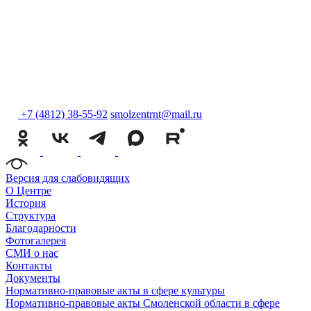
+7 (4812) 38-55-92
smolzentrnt@mail.ru
Версия для слабовидящих
О Центре
История
Структура
Благодарности
Фотогалерея
СМИ о нас
Контакты
Документы
Нормативно-правовые акты в сфере культуры
Нормативно-правовые акты Смоленской области в сфере