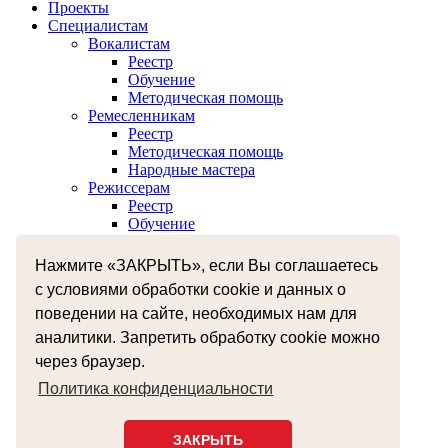
Проекты
Специалистам
Вокалистам
Реестр
Обучение
Методическая помощь
Ремесленникам
Реестр
Методическая помощь
Народные мастера
Режиссерам
Реестр
Обучение
Хореографам
Реестр
Нажмите «ЗАКРЫТЬ», если Вы соглашаетесь
Обучение
с условиями обработки cookie и данных о
Музыкантам
Реестр
поведении на сайте, необходимых нам для
Межнациональное сотрудничество
аналитики. Запретить обработку cookie можно
Независимая оценка качества оказания услуг
через браузер.
Бесплатная юридическая помощь
Земский работник культуры
Политика конфиденциальности
+7 (4812) 38-55-92
smolzentrnt@mail.ru
ЗАКРЫТЬ