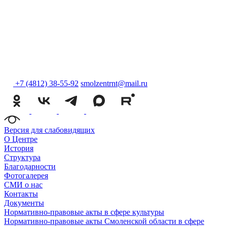
+7 (4812) 38-55-92
smolzentrnt@mail.ru
Версия для слабовидящих
О Центре
История
Структура
Благодарности
Фотогалерея
СМИ о нас
Контакты
Документы
Нормативно-правовые акты в сфере культуры
Нормативно-правовые акты Смоленской области в сфере