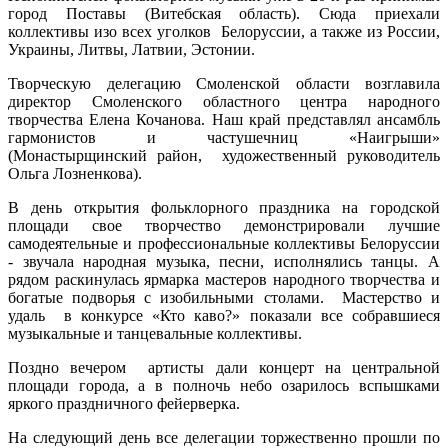
город Поставы (Витебская область). Сюда приехали
коллективы изо всех уголков Белоруссии, а также из России,
Украины, Литвы, Латвии, Эстонии.
Творческую делегацию Смоленской области возглавила
директор Смоленского областного центра народного
творчества Елена Кочанова. Наш край представлял ансамбль
гармонистов и частушечниц «Наигрыши»
(Монастырщинский район, художественный руководитель
Ольга Лозненкова).
В день открытия фольклорного праздника на городской
площади свое творчество демонстрировали лучшие
самодеятельные и профессиональные коллективы Белоруссии
- звучала народная музыка, песни, исполнялись танцы. А
рядом раскинулась ярмарка мастеров народного творчества и
богатые подворья с изобильными столами. Мастерство и
удаль в конкурсе «Кто каво?» показали все собравшиеся
музыкальные и танцевальные коллективы.
Поздно вечером артисты дали концерт на центральной
площади города, а в полночь небо озарилось вспышками
яркого праздничного фейерверка.
На следующий день все делегации торжественно прошли по