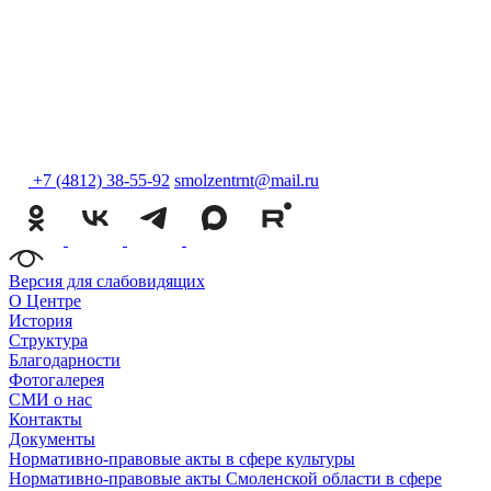
+7 (4812) 38-55-92
smolzentrnt@mail.ru
Версия для слабовидящих
О Центре
История
Структура
Благодарности
Фотогалерея
СМИ о нас
Контакты
Документы
Нормативно-правовые акты в сфере культуры
Нормативно-правовые акты Смоленской области в сфере