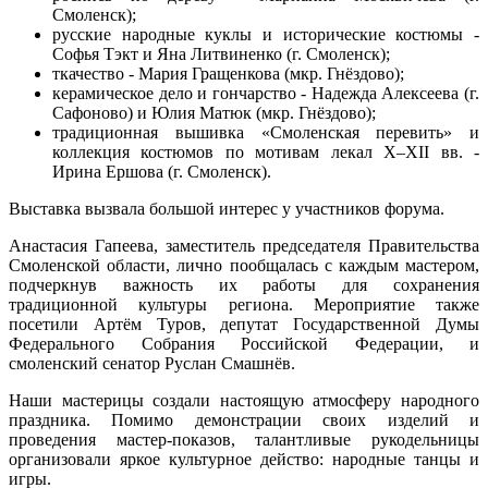
Смоленск);
русские народные куклы и исторические костюмы -
Софья Тэкт и Яна Литвиненко (г. Смоленск);
ткачество - Мария Гращенкова (мкр. Гнёздово);
керамическое дело и гончарство - Надежда Алексеева (г.
Сафоново) и Юлия Матюк (мкр. Гнёздово);
традиционная вышивка «Смоленская перевить» и
коллекция костюмов по мотивам лекал X–XII вв. -
Ирина Ершова (г. Смоленск).
Выставка вызвала большой интерес у участников форума.
Анастасия Гапеева, заместитель председателя Правительства
Смоленской области, лично пообщалась с каждым мастером,
подчеркнув важность их работы для сохранения
традиционной культуры региона. Мероприятие также
посетили Артём Туров, депутат Государственной Думы
Федерального Собрания Российской Федерации, и
смоленский сенатор Руслан Смашнёв.
Наши мастерицы создали настоящую атмосферу народного
праздника. Помимо демонстрации своих изделий и
проведения мастер-показов, талантливые рукодельницы
организовали яркое культурное действо: народные танцы и
игры.