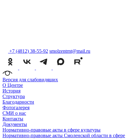
+7 (4812) 38-55-92
smolzentrnt@mail.ru
Версия для слабовидящих
О Центре
История
Структура
Благодарности
Фотогалерея
СМИ о нас
Контакты
Документы
Нормативно-правовые акты в сфере культуры
Нормативно-правовые акты Смоленской области в сфере