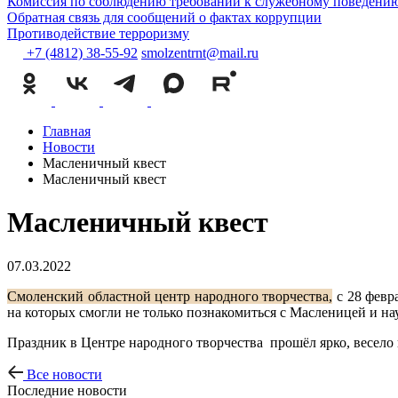
Комиссия по соблюдению требований к служебному поведению
Обратная связь для сообщений о фактах коррупции
Противодействие терроризму
+7 (4812) 38-55-92
smolzentrnt@mail.ru
Главная
Новости
Масленичный квест
Масленичный квест
Масленичный квест
07.03.2022
Смоленский областной центр народного творчества,
с 28 февр
на которых смогли не только познакомиться с Масленицей и на
Праздник в Центре народного творчества прошёл ярко, весело
Все новости
Последние новости