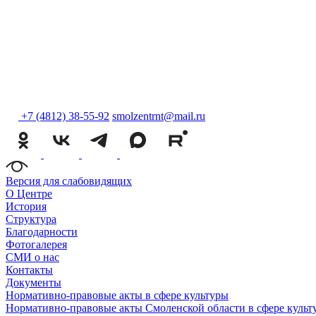
+7 (4812) 38-55-92
smolzentrnt@mail.ru
Версия для слабовидящих
О Центре
История
Структура
Благодарности
Фотогалерея
СМИ о нас
Контакты
Документы
Нормативно-правовые акты в сфере культуры
Нормативно-правовые акты Смоленской области в сфере культ