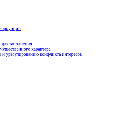
 коррупции
 для заполнения
 имущественного характера
 и урегулированию конфликта интересов