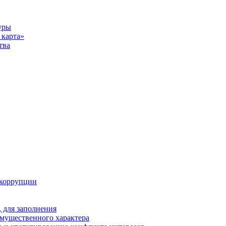
уры
карта»
тва
 коррупции
 для заполнения
 имущественного характера