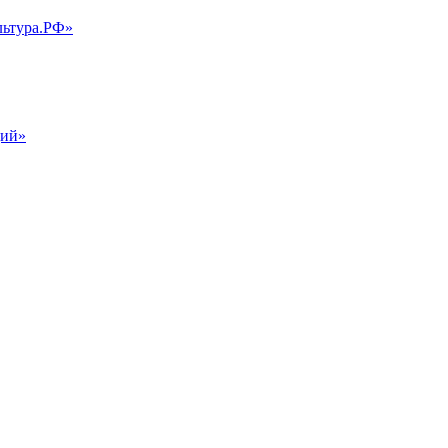
льтура.РФ»
ций»