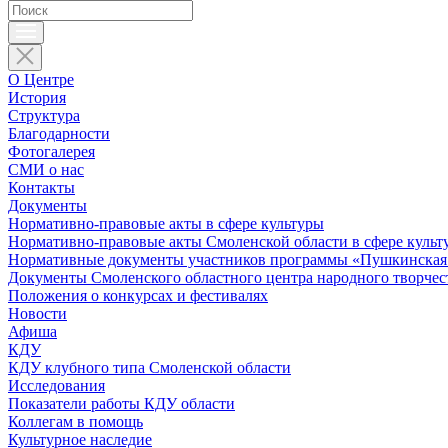
О Центре
История
Структура
Благодарности
Фотогалерея
СМИ о нас
Контакты
Документы
Нормативно-правовые акты в сфере культуры
Нормативно-правовые акты Смоленской области в сфере культ
Нормативные документы участников программы «Пушкинская 
Документы Смоленского областного центра народного творчес
Положения о конкурсах и фестивалях
Новости
Афиша
КДУ
КДУ клубного типа Смоленской области
Исследования
Показатели работы КДУ области
Коллегам в помощь
Культурное наследие