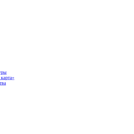
уры
карта»
тва