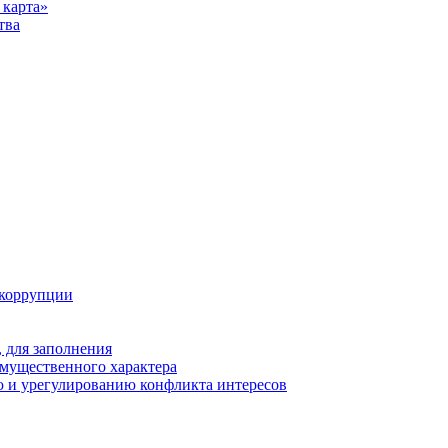
карта»
тва
 коррупции
 для заполнения
 имущественного характера
 и урегулированию конфликта интересов