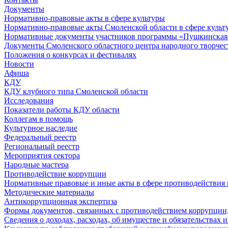
Документы
Нормативно-правовые акты в сфере культуры
Нормативно-правовые акты Смоленской области в сфере культ
Нормативные документы участников программы «Пушкинская 
Документы Смоленского областного центра народного творчес
Положения о конкурсах и фестивалях
Новости
Афиша
КДУ
КДУ клубного типа Смоленской области
Исследования
Показатели работы КДУ области
Коллегам в помощь
Культурное наследие
Федеральный реестр
Региональный реестр
Мероприятия сектора
Народные мастера
Противодействие коррупции
Нормативные правовые и иные акты в сфере противодействия
Методические материалы
Антикоррупционная экспертиза
Формы документов, связанных с противодействием коррупции,
Сведения о доходах, расходах, об имуществе и обязательствах