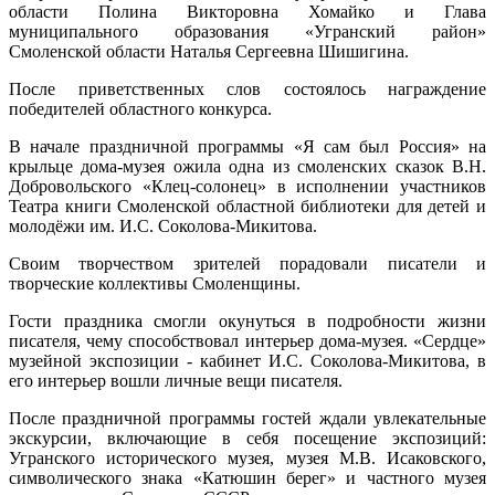
области Полина Викторовна Хомайко и Глава
муниципального образования «Угранский район»
Смоленской области Наталья Сергеевна Шишигина.
После приветственных слов состоялось награждение
победителей областного конкурса.
В начале праздничной программы «Я сам был Россия» на
крыльце дома-музея ожила одна из смоленских сказок В.Н.
Добровольского «Клец-солонец» в исполнении участников
Театра книги Смоленской областной библиотеки для детей и
молодёжи им. И.С. Соколова-Микитова.
Своим творчеством зрителей порадовали писатели и
творческие коллективы Смоленщины.
Гости праздника смогли окунуться в подробности жизни
писателя, чему способствовал интерьер дома-музея. «Сердце»
музейной экспозиции - кабинет И.С. Соколова-Микитова, в
его интерьер вошли личные вещи писателя.
После праздничной программы гостей ждали увлекательные
экскурсии, включающие в себя посещение экспозиций:
Угранского исторического музея, музея М.В. Исаковского,
символического знака «Катюшин берег» и частного музея