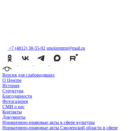
+7 (4812) 38-55-92
smolzentrnt@mail.ru
Версия для слабовидящих
О Центре
История
Структура
Благодарности
Фотогалерея
СМИ о нас
Контакты
Документы
Нормативно-правовые акты в сфере культуры
Нормативно-правовые акты Смоленской области в сфере