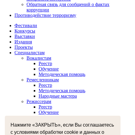
Обратная связь для сообщений о фактах
коррупции
Противодействие терроризму
Фестивали
Конкурсы
Выставки
Издания
Проекты
Специалистам
Вокалистам
Реестр
Обучение
Методическая помощь
Ремесленникам
Реестр
Методическая помощь
Народные мастера
Режиссерам
Реестр
Обучение
Хореографам
Реестр
Нажмите «ЗАКРЫТЬ», если Вы соглашаетесь
Обучение
с условиями обработки cookie и данных о
Музыкантам