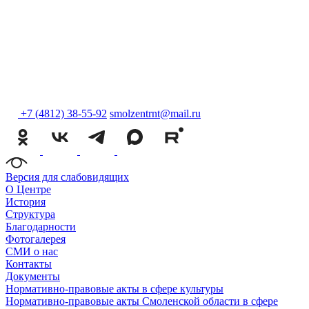
+7 (4812) 38-55-92
smolzentrnt@mail.ru
Версия для слабовидящих
О Центре
История
Структура
Благодарности
Фотогалерея
СМИ о нас
Контакты
Документы
Нормативно-правовые акты в сфере культуры
Нормативно-правовые акты Смоленской области в сфере