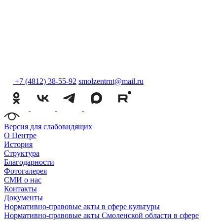
+7 (4812) 38-55-92
smolzentrnt@mail.ru
Версия для слабовидящих
О Центре
История
Структура
Благодарности
Фотогалерея
СМИ о нас
Контакты
Документы
Нормативно-правовые акты в сфере культуры
Нормативно-правовые акты Смоленской области в сфере