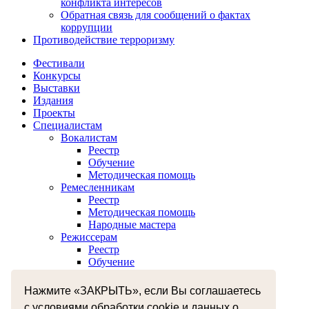
конфликта интересов
Обратная связь для сообщений о фактах
коррупции
Противодействие терроризму
Фестивали
Конкурсы
Выставки
Издания
Проекты
Специалистам
Вокалистам
Реестр
Обучение
Методическая помощь
Ремесленникам
Реестр
Методическая помощь
Народные мастера
Режиссерам
Реестр
Обучение
Хореографам
Реестр
Нажмите «ЗАКРЫТЬ», если Вы соглашаетесь
Обучение
с условиями обработки cookie и данных о