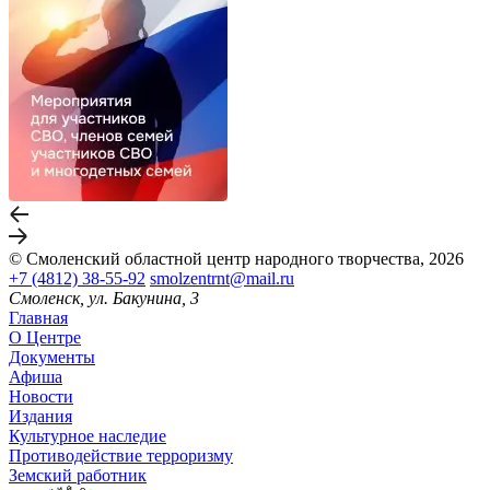
© Смоленский областной центр народного творчества, 2026
+7 (4812) 38-55-92
smolzentrnt@mail.ru
Смоленск, ул. Бакунина, 3
Главная
О Центре
Документы
Афиша
Новости
Издания
Культурное наследие
Противодействие терроризму
Земский работник