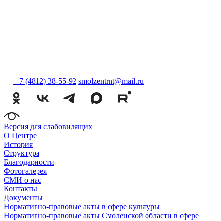
+7 (4812) 38-55-92
smolzentrnt@mail.ru
Версия для слабовидящих
О Центре
История
Структура
Благодарности
Фотогалерея
СМИ о нас
Контакты
Документы
Нормативно-правовые акты в сфере культуры
Нормативно-правовые акты Смоленской области в сфере