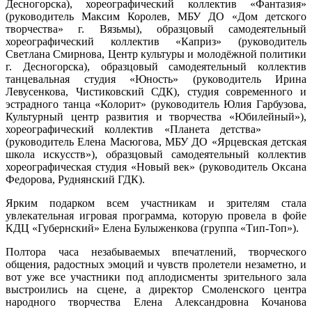
Десногорска), хореографический коллектив «Фантазия»
(руководитель Максим Королев, МБУ ДО «Дом детского
творчества» г. Вязьмы), образцовый самодеятельный
хореографический коллектив «Каприз» (руководитель
Светлана Смирнова, Центр культуры и молодёжной политики
г. Десногорска), образцовый самодеятельный коллектив
танцевальная студия «Юность» (руководитель Ирина
Левусенкова, Чистиковский СДК), студия современного и
эстрадного танца «Колорит» (руководитель Юлия Гарбузова,
Культурный центр развития и творчества «Юбилейный»),
хореографический коллектив «Планета детства»
(руководитель Елена Масюгова, МБУ ДО «Ярцевская детская
школа искусств»), образцовый самодеятельный коллектив
хореографическая студия «Новый век» (руководитель Оксана
Федорова, Руднянский ГДК).
Ярким подарком всем участникам и зрителям стала
увлекательная игровая программа, которую провела в фойе
КДЦ «Губернский» Елена Булыженкова (группа «Тип-Топ»).
Полтора часа незабываемых впечатлений, творческого
общения, радостных эмоций и чувств пролетели незаметно, и
вот уже все участники под аплодисменты зрительного зала
выстроились на сцене, а директор Смоленского центра
народного творчества Елена Александровна Кочанова