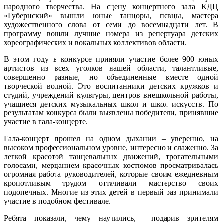
народного творчества. На сцену концертного зала КДЦ
«Губернский» вышли юные танцоры, певцы, мастера
художественного слова от семи до восемнадцати лет. В
программу вошли лучшие номера из репертуара детских
хореографических и вокальных коллективов области.
В этом году в конкурсе приняли участие более 900 юных
артистов из всех уголков нашей области, талантливые,
совершенно разные, но объединенные вместе одной
творческой волной. Это воспитанники детских кружков и
студий, учреждений культуры, центров внешкольной работы,
учащиеся детских музыкальных школ и школ искусств. По
результатам конкурса были выявлены победители, принявшие
участие в гала-концерте.
Гала-концерт прошел на одном дыхании – уверенно, на
высоком профессиональном уровне, интересно и слаженно. За
легкой красотой танцевальных движений, трогательными
голосами, мерцанием красочных костюмов просматривалась
огромная работа руководителей, которые своим ежедневным
кропотливым трудом оттачивали мастерство своих
подопечных. Многие из этих детей в первый раз принимали
участие в подобном фестивале.
Ребята показали, чему научились, подарив зрителям