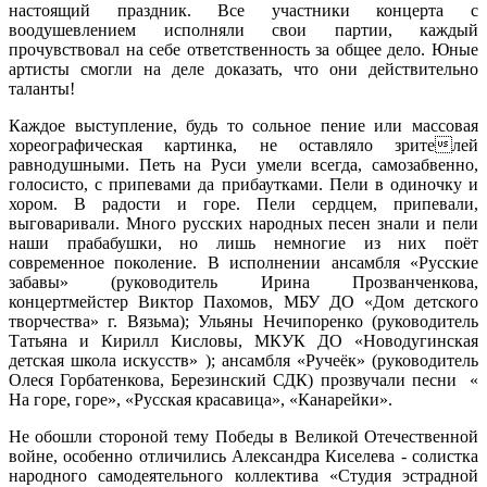
настоящий праздник. Все участники концерта с
воодушевлением исполняли свои партии, каждый
прочувствовал на себе ответственность за общее дело. Юные
артисты смогли на деле доказать, что они действительно
таланты!
Каждое выступление, будь то сольное пение или массовая
хореографическая картинка, не оставляло зрителей
равнодушными. Петь на Руси умели всегда, самозабвенно,
голосисто, с припевами да прибаутками. Пели в одиночку и
хором. В радости и горе. Пели сердцем, припевали,
выговаривали. Много русских народных песен знали и пели
наши прабабушки, но лишь немногие из них поёт
современное поколение. В исполнении ансамбля «Русские
забавы» (руководитель Ирина Прозванченкова,
концертмейстер Виктор Пахомов, МБУ ДО «Дом детского
творчества» г. Вязьма); Ульяны Нечипоренко (руководитель
Татьяна и Кирилл Кисловы, МКУК ДО «Новодугинская
детская школа искусств» ); ансамбля «Ручеёк» (руководитель
Олеся Горбатенкова, Березинский СДК) прозвучали песни «
На горе, горе», «Русская красавица», «Канарейки».
Не обошли стороной тему Победы в Великой Отечественной
войне, особенно отличились Александра Киселева - солистка
народного самодеятельного коллектива «Студия эстрадной