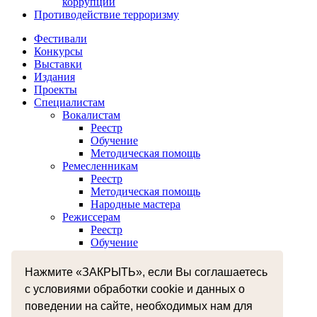
коррупции
Противодействие терроризму
Фестивали
Конкурсы
Выставки
Издания
Проекты
Специалистам
Вокалистам
Реестр
Обучение
Методическая помощь
Ремесленникам
Реестр
Методическая помощь
Народные мастера
Режиссерам
Реестр
Обучение
Хореографам
Реестр
Нажмите «ЗАКРЫТЬ», если Вы соглашаетесь
Обучение
с условиями обработки cookie и данных о
Музыкантам
Реестр
поведении на сайте, необходимых нам для