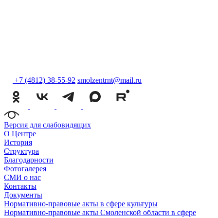
+7 (4812) 38-55-92
smolzentrnt@mail.ru
Версия для слабовидящих
О Центре
История
Структура
Благодарности
Фотогалерея
СМИ о нас
Контакты
Документы
Нормативно-правовые акты в сфере культуры
Нормативно-правовые акты Смоленской области в сфере