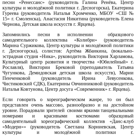
песни «Ренессанс» (руководитель Галина Ренёва, Центр
культуры и молодёжной политики г. Десногорска), Екатерина
Гуреева (руководитель Наталья Хромченко, МБОУ «СШ №
15» г. Смоленска), Анастасия Никитина (руководитель Елена
Чернова, Детская школа искусств г. Ярцева).
Запомнились песни в исполнении образцового
самодеятельного коллектива «Колибри» (руководитель
Марина Суржикова, Центр культуры и молодёжной политики
г. Десногорска), солистов: Артёма Жбанкина, (вокально-
эстрадная студия «Ника», руководитель Виктория Харламова,
Культурный центр развития и творчества «Юбилейный» г.
Рославля), Виктории Брековой (преподаватель Татьяна
Чугункова, Демидовская детская школа искусств), Марии
Пенченковой (руководитель Ирина Левусенкова,
Чистиковский СДК), Екатерины Овчинниковой (руководитель
Наталья Ковтунова, Центр досуга «Современник» г. Ярцева).
Если говорить о хореографическом жанре, то он был
представлен очень массово, разнообразно и на достойном
уровне. Порадовали зрителей своими яркими танцевальными
номерами и красивыми костюмами образцовый
самодеятельный хореографический коллектив «Данс-клуб
«Модерн»» (руководитель Светлана Корниевская, Центр
культуры и молодёжной политики г.