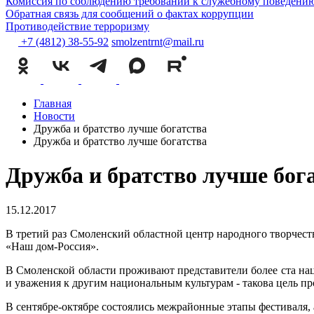
Комиссия по соблюдению требований к служебному поведению
Обратная связь для сообщений о фактах коррупции
Противодействие терроризму
+7 (4812) 38-55-92
smolzentrnt@mail.ru
Главная
Новости
Дружба и братство лучше богатства
Дружба и братство лучше богатства
Дружба и братство лучше бог
15.12.2017
В третий раз Смоленский областной центр народного творчест
«Наш дом-Россия».
В Смоленской области проживают представители более ста нац
и уважения к другим национальным культурам - такова цель п
В сентябре-октябре состоялись межрайонные этапы фестиваля, а