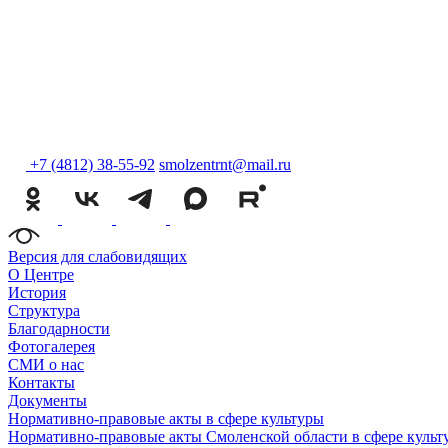
+7 (4812) 38-55-92
smolzentrnt@mail.ru
Версия для слабовидящих
О Центре
История
Структура
Благодарности
Фотогалерея
СМИ о нас
Контакты
Документы
Нормативно-правовые акты в сфере культуры
Нормативно-правовые акты Смоленской области в сфере культ