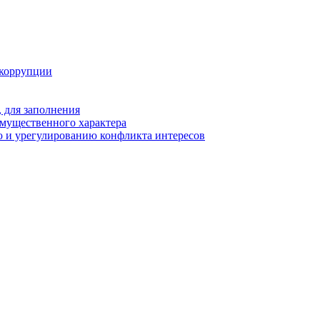
 коррупции
 для заполнения
 имущественного характера
 и урегулированию конфликта интересов