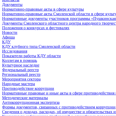
Документы
Нормативно-правовые акты в сфере культуры
Нормативно-правовые акты Смоленской области в сфере культ
Нормативные документы участников программы «Пушкинская 
Документы Смоленского областного центра народного творчес
Положения о конкурсах и фестивалях
Новости
Афиша
КДУ
КДУ клубного типа Смоленской области
Исследования
Показатели работы КДУ области
Коллегам в помощь
Культурное наследие
Федеральный реестр
Региональный реестр
Мероприятия сектора
Народные мастера
Противодействие коррупции
Нормативные правовые и иные акты в сфере противодействия
Методические материалы
Антикоррупционная экспертиза
Формы документов, связанных с противодействием коррупции,
Сведения о доходах, расходах, об имуществе и обязательствах