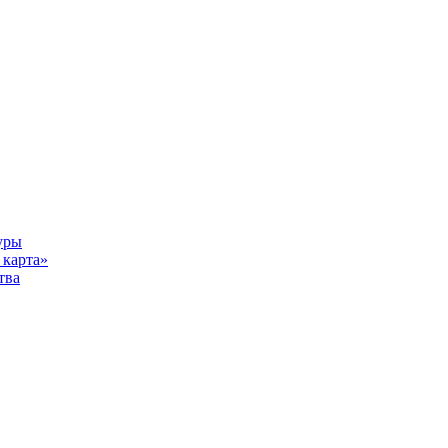
уры
карта»
тва