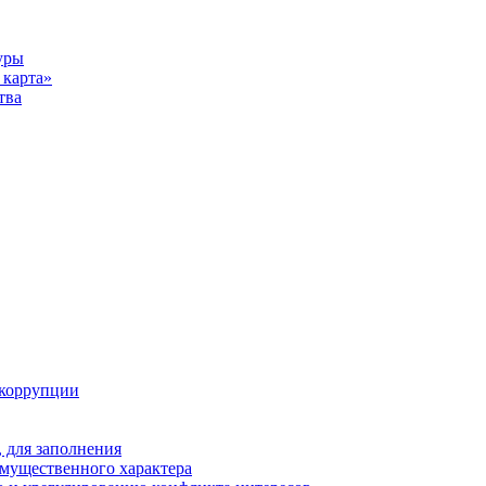
уры
карта»
тва
 коррупции
 для заполнения
 имущественного характера