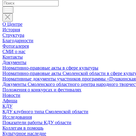
О Центре
История
Структура
Благодарности
Фотогалерея
СМИ о нас
Контакты
Документы
Нормативно-правовые акты в сфере культуры
Нормативно-правовые акты Смоленской области в сфере культ
Нормативные документы участников программы «Пушкинская 
Документы Смоленского областного центра народного творчес
Положения о конкурсах и фестивалях
Новости
Афиша
КДУ
КДУ клубного типа Смоленской области
Исследования
Показатели работы КДУ области
Коллегам в помощь
Культурное наследие