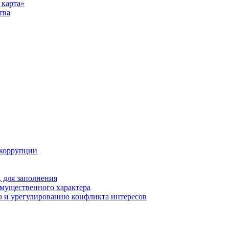
карта»
тва
 коррупции
 для заполнения
 имущественного характера
 и урегулированию конфликта интересов