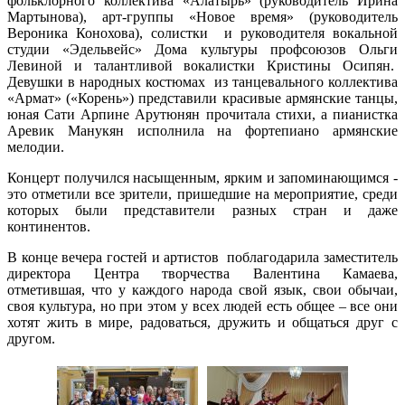
фольклорного коллектива «Алатырь» (руководитель Ирина
Мартынова), арт-группы «Новое время» (руководитель
Вероника Конохова), солистки и руководителя вокальной
студии «Эдельвейс» Дома культуры профсоюзов Ольги
Левиной и талантливой вокалистки Кристины Осипян.
Девушки в народных костюмах из танцевального коллектива
«Армат» («Корень») представили красивые армянские танцы,
юная Сати Арпине Арутюнян прочитала стихи, а пианистка
Аревик Манукян исполнила на фортепиано армянские
мелодии.
Концерт получился насыщенным, ярким и запоминающимся -
это отметили все зрители, пришедшие на мероприятие, среди
которых были представители разных стран и даже
континентов.
В конце вечера гостей и артистов поблагодарила заместитель
директора Центра творчества Валентина Камаева,
отметившая, что у каждого народа свой язык, свои обычаи,
своя культура, но при этом у всех людей есть общее – все они
хотят жить в мире, радоваться, дружить и общаться друг с
другом.