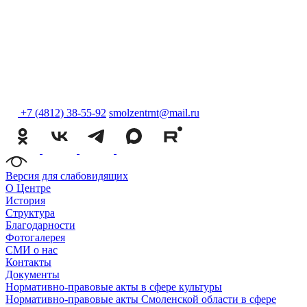
+7 (4812) 38-55-92
smolzentrnt@mail.ru
Версия для слабовидящих
О Центре
История
Структура
Благодарности
Фотогалерея
СМИ о нас
Контакты
Документы
Нормативно-правовые акты в сфере культуры
Нормативно-правовые акты Смоленской области в сфере