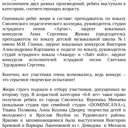
исполнением двух разных произведений, ребята выступали в
категориях, соответствующих возрасту.
Оценивало ребят жюри в составе: преподаватель по вокалу
Смоленского педагогического колледжа, руководитель студии
эстрадного пения «Артис», лауреат вокальных
конкурсов Анна Сергеевна Жукова (председатель);
преподаватель по вокалу детской музыкальной школы №1
имени М.И. Глинки, лауреат вокальных конкурсов Виктория
Александровна Карташева и педагог по вокалу, руководитель
студий эстрадного вокала «Аккорд» и «Лайт войз», лауреат
конкурсов исполнителей эстрадной песни Светлана
Эдуардовна Сергеева.
Конечно, все участники очень волновались, ведь конкурс –
это серьезное творческое испытание!
Жюри строго подошло к отбору участников, допущенных ко
второму туру. В возрастной категории «6-8 лет» такое право
получили ребята из города Смоленска: Вероника Минаева
(вокальная студия при семейной студии «DOMINICANA»),
Ульяна Полякова, Анна Козлова (Дворец творчества детей и
молодежи») и Ярослав Якубов из Руднянского района.
Яркими и запоминающимися были выступления Виктории
Брековой и Варвары Лакеенковой из г. Демидова и Михаила