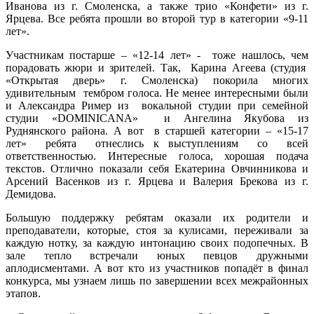
Иванова из г. Смоленска, а также трио «Конфети» из г.
Ярцева. Все ребята прошли во второй тур в категории «9-11
лет».
Участникам постарше – «12-14 лет» - тоже нашлось, чем
порадовать жюри и зрителей. Так, Карина Агеева (студия
«Открытая дверь» г. Смоленска) покорила многих
удивительным тембром голоса. Не менее интересными были
и Александра Ример из вокальной студии при семейной
студии «DOMINICANA» и Ангелина Якубова из
Руднянского района. А вот в старшей категории – «15-17
лет» ребята отнеслись к выступлениям со всей
ответственностью. Интересные голоса, хорошая подача
текстов. Отлично показали себя Екатерина Овчинникова и
Арсений Васенков из г. Ярцева и Валерия Брекова из г.
Демидова.
Большую поддержку ребятам оказали их родители и
преподаватели, которые, стоя за кулисами, переживали за
каждую нотку, за каждую интонацию своих подопечных. В
зале тепло встречали юных певцов дружными
аплодисментами. А вот кто из участников попадёт в финал
конкурса, мы узнаем лишь по завершении всех межрайонных
этапов.