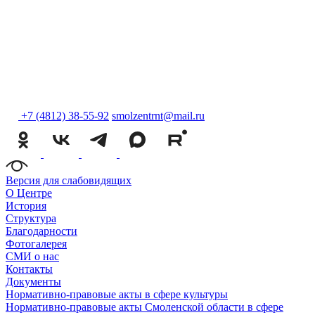
+7 (4812) 38-55-92
smolzentrnt@mail.ru
Версия для слабовидящих
О Центре
История
Структура
Благодарности
Фотогалерея
СМИ о нас
Контакты
Документы
Нормативно-правовые акты в сфере культуры
Нормативно-правовые акты Смоленской области в сфере