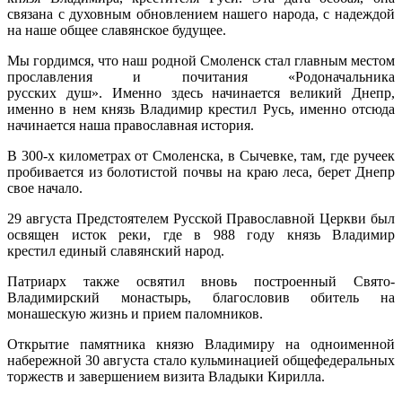
связана с духовным обновлением нашего народа, с надеждой
на наше общее славянское будущее.
Мы гордимся, что наш родной Смоленск стал главным местом
прославления и почитания «Родоначальника
русских душ». Именно здесь начинается великий Днепр,
именно в нем князь Владимир крестил Русь, именно отсюда
начинается наша православная история.
В 300-х километрах от Смоленска, в Сычевке, там, где ручеек
пробивается из болотистой почвы на краю леса, берет Днепр
свое начало.
29 августа Предстоятелем Русской Православной Церкви был
освящен исток реки, где в 988 году князь Владимир
крестил единый славянский народ.
Патриарх также освятил вновь построенный Свято-
Владимирский монастырь, благословив обитель на
монашескую жизнь и прием паломников.
Открытие памятника князю Владимиру на одноименной
набережной 30 августа стало кульминацией общефедеральных
торжеств и завершением визита Владыки Кирилла.