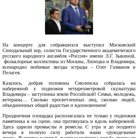
На концерте для собравшихся выступил Московский
Синодальный хор, солисты Государственного академического
русского народного ансамбля «Россия» имени Л.Г. Зыкиной,
фольклорные коллективы из Москвы, Липецка и Владимира,
всенародно любимые звезды эстрады – Олег Газманов и
Пелагея.
Казалось, добрая половина Смоленска собралась на
набережной у подножия четырехметровой скульптуры
Владимира – заступника земли Российской! Семьи, молодежь,
ветераны… Сколько просветленных лиц, сколько людей,
объединенных общей радостью и вдохновением!
Праздничная площадка располагалась не только у подножия
памятника и на сцене, она протянулась и вдоль набережной.
Здесь царили промыслы и ремесла. С утра и до позднего
вечера в полную силу работали наши «рукодельные
люди». Вышивка и шитьё, льняные костюмы, резьба, иконы из