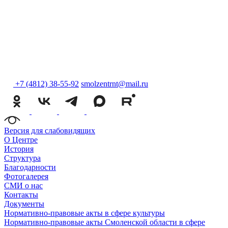
+7 (4812) 38-55-92
smolzentrnt@mail.ru
Версия для слабовидящих
О Центре
История
Структура
Благодарности
Фотогалерея
СМИ о нас
Контакты
Документы
Нормативно-правовые акты в сфере культуры
Нормативно-правовые акты Смоленской области в сфере