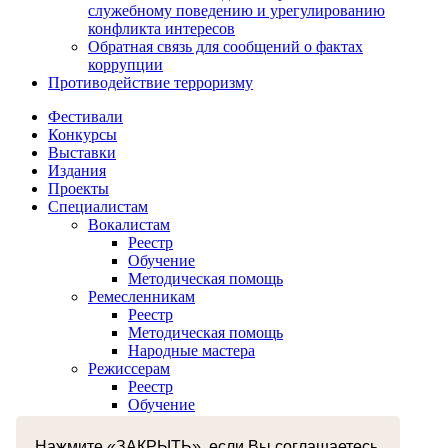
служебному поведению и урегулированию
конфликта интересов
Обратная связь для сообщений о фактах
коррупции
Противодействие терроризму
Фестивали
Конкурсы
Выставки
Издания
Проекты
Специалистам
Вокалистам
Реестр
Обучение
Методическая помощь
Ремесленникам
Реестр
Методическая помощь
Народные мастера
Режиссерам
Реестр
Обучение
Хореографам
Реестр
Нажмите «ЗАКРЫТЬ», если Вы соглашаетесь