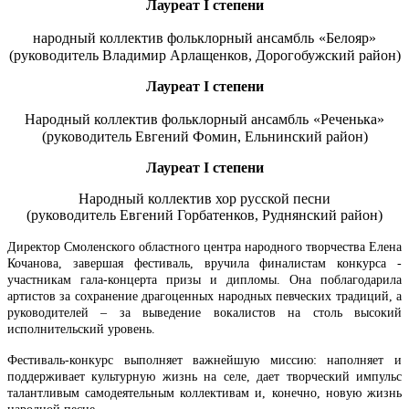
Лауреат
I
степени
народный коллектив фольклорный ансамбль
«Белояр»
(руководитель Владимир Арлащенков, Дорогобужский район)
Лауреат
I
степени
Народный коллектив фольклорный ансамбль
«Реченька»
(руководитель Евгений Фомин, Ельнинский район)
Лауреат
I
степени
Народный коллектив хор русской песни
(руководитель Евгений Горбатенков, Руднянский район)
Директор Смоленского областного центра народного творчества Елена
Кочанова, завершая фестиваль, вручила финалистам конкурса -
участникам гала-концерта призы и дипломы. Она поблагодарила
артистов за сохранение драгоценных народных певческих традиций, а
руководителей – за выведение вокалистов на столь высокий
исполнительский уровень.
Фестиваль-конкурс выполняет важнейшую миссию: наполняет и
поддерживает культурную жизнь на селе, дает творческий импульс
талантливым самодеятельным коллективам и, конечно, новую жизнь