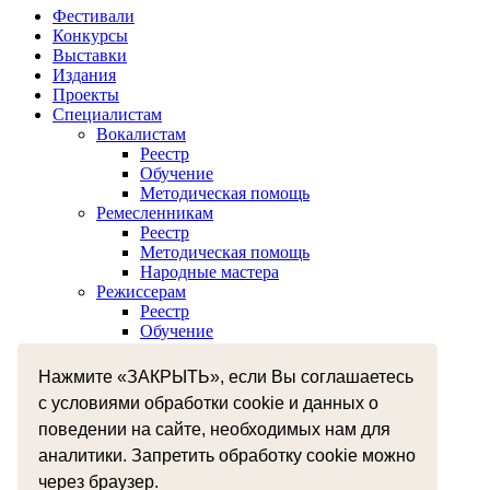
Фестивали
Конкурсы
Выставки
Издания
Проекты
Специалистам
Вокалистам
Реестр
Обучение
Методическая помощь
Ремесленникам
Реестр
Методическая помощь
Народные мастера
Режиссерам
Реестр
Обучение
Хореографам
Реестр
Нажмите «ЗАКРЫТЬ», если Вы соглашаетесь
Обучение
с условиями обработки cookie и данных о
Музыкантам
Реестр
поведении на сайте, необходимых нам для
Межнациональное сотрудничество
аналитики. Запретить обработку cookie можно
Независимая оценка качества оказания услуг
через браузер.
Бесплатная юридическая помощь