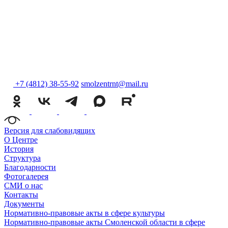
+7 (4812) 38-55-92
smolzentrnt@mail.ru
Версия для слабовидящих
О Центре
История
Структура
Благодарности
Фотогалерея
СМИ о нас
Контакты
Документы
Нормативно-правовые акты в сфере культуры
Нормативно-правовые акты Смоленской области в сфере