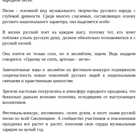
народной песне.
Песня - основной вид музыкального творчества русского народа с
глубокой древности. Среди многих слагаемых, составляющих основу
русского национального характера, она выделяется особо.
В жизни русский поет на каждом шагу, поэтому тот, кто хочет
поближе узнать русскую душу, должен обязательно познакомиться и с
русской песней.
Она поется не только соло, но и ансамблем, хором. Ведь недаром
говорится: «Одному не спеть, артелью - легче».
Замечательные хоры и ансамбли на фестивале-конкурсе подчеркнули
сопричастность новых поколений русских людей к национальным
святыням и нравственным ценностям.
Зрители настолько погрузились в атмосферу народного праздника, что
буквально дышали волнами позитива, исходящими от выступающих
коллективов.
Фестиваль-конкурс, несомненно, силен духом, и несет знамя русской
песни по всей Смоленщине. А сообщество участников и поклонников
праздника все растет и растет, пополняя свои сердца музыкальным
зарядом на целый год.