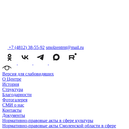
+7 (4812) 38-55-92
smolzentrnt@mail.ru
Версия для слабовидящих
О Центре
История
Структура
Благодарности
Фотогалерея
СМИ о нас
Контакты
Документы
Нормативно-правовые акты в сфере культуры
Нормативно-правовые акты Смоленской области в сфере