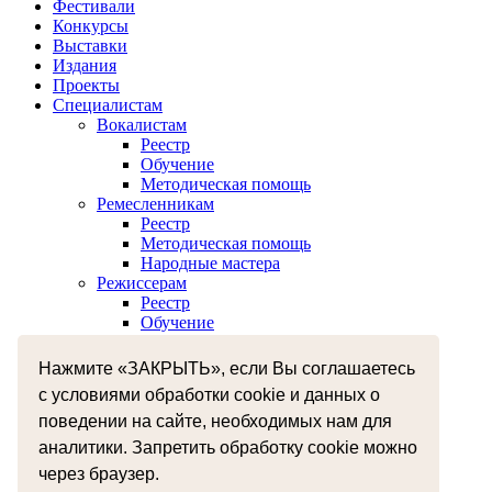
Фестивали
Конкурсы
Выставки
Издания
Проекты
Специалистам
Вокалистам
Реестр
Обучение
Методическая помощь
Ремесленникам
Реестр
Методическая помощь
Народные мастера
Режиссерам
Реестр
Обучение
Хореографам
Реестр
Нажмите «ЗАКРЫТЬ», если Вы соглашаетесь
Обучение
с условиями обработки cookie и данных о
Музыкантам
Реестр
поведении на сайте, необходимых нам для
Межнациональное сотрудничество
аналитики. Запретить обработку cookie можно
Независимая оценка качества оказания услуг
через браузер.
Бесплатная юридическая помощь