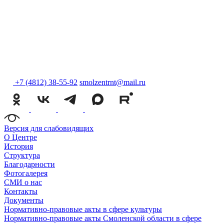
+7 (4812) 38-55-92
smolzentrnt@mail.ru
Версия для слабовидящих
О Центре
История
Структура
Благодарности
Фотогалерея
СМИ о нас
Контакты
Документы
Нормативно-правовые акты в сфере культуры
Нормативно-правовые акты Смоленской области в сфере