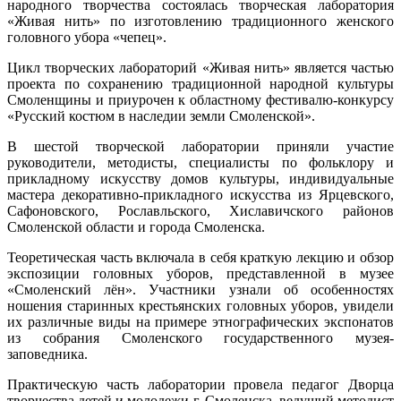
народного творчества состоялась творческая лаборатория
«Живая нить» по изготовлению традиционного женского
головного убора «чепец».
Цикл творческих лабораторий «Живая нить» является частью
проекта по сохранению традиционной народной культуры
Смоленщины и приурочен к областному фестивалю-конкурсу
«Русский костюм в наследии земли Смоленской».
В шестой творческой лаборатории приняли участие
руководители, методисты, специалисты по фольклору и
прикладному искусству домов культуры, индивидуальные
мастера декоративно-прикладного искусства из Ярцевского,
Сафоновского, Рославльского, Хиславичского районов
Смоленской области и города Смоленска.
Теоретическая часть включала в себя краткую лекцию и обзор
экспозиции головных уборов, представленной в музее
«Смоленский лён». Участники узнали об особенностях
ношения старинных крестьянских головных уборов, увидели
их различные виды на примере этнографических экспонатов
из собрания Смоленского государственного музея-
заповедника.
Практическую часть лаборатории провела педагог Дворца
творчества детей и молодежи г. Смоленска, ведущий методист